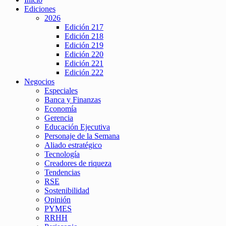
Ediciones
2026
Edición 217
Edición 218
Edición 219
Edición 220
Edición 221
Edición 222
Negocios
Especiales
Banca y Finanzas
Economía
Gerencia
Educación Ejecutiva
Personaje de la Semana
Aliado estratégico
Tecnología
Creadores de riqueza
Tendencias
RSE
Sostenibilidad
Opinión
PYMES
RRHH