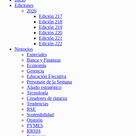
Ediciones
2026
Edición 217
Edición 218
Edición 219
Edición 220
Edición 221
Edición 222
Negocios
Especiales
Banca y Finanzas
Economía
Gerencia
Educación Ejecutiva
Personaje de la Semana
Aliado estratégico
Tecnología
Creadores de riqueza
Tendencias
RSE
Sostenibilidad
Opinión
PYMES
RRHH