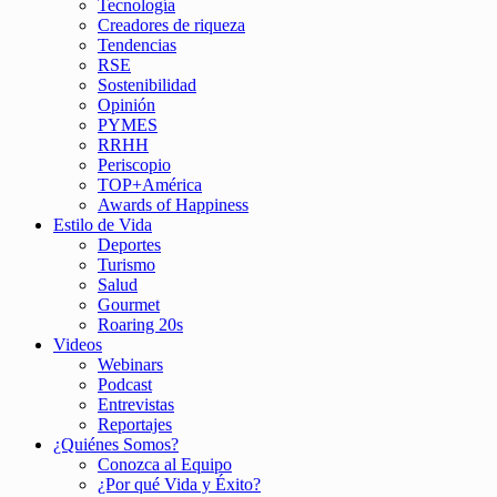
Tecnología
Creadores de riqueza
Tendencias
RSE
Sostenibilidad
Opinión
PYMES
RRHH
Periscopio
TOP+América
Awards of Happiness
Estilo de Vida
Deportes
Turismo
Salud
Gourmet
Roaring 20s
Videos
Webinars
Podcast
Entrevistas
Reportajes
¿Quiénes Somos?
Conozca al Equipo
¿Por qué Vida y Éxito?