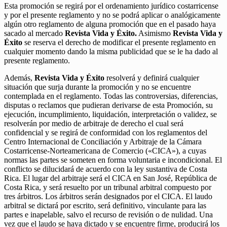
Esta promoción se regirá por el ordenamiento jurídico costarricense
y por el presente reglamento y no se podrá aplicar o analógicamente
algún otro reglamento de alguna promoción que en el pasado haya
sacado al mercado
Revista Vida y Éxito.
Asimismo
Revista Vida y
Éxito
se reserva el derecho de modificar el presente reglamento en
cualquier momento dando la misma publicidad que se le ha dado al
presente reglamento.
Además,
Revista Vida y Éxito
resolverá y definirá cualquier
situación que surja durante la promoción y no se encuentre
contemplada en el reglamento. Todas las controversias, diferencias,
disputas o reclamos que pudieran derivarse de esta Promoción, su
ejecución, incumplimiento, liquidación, interpretación o validez, se
resolverán por medio de arbitraje de derecho el cual será
confidencial y se regirá de conformidad con los reglamentos del
Centro Internacional de Conciliación y Arbitraje de la Cámara
Costarricense-Norteamericana de Comercio («CICA»), a cuyas
normas las partes se someten en forma voluntaria e incondicional. El
conflicto se dilucidará de acuerdo con la ley sustantiva de Costa
Rica. El lugar del arbitraje será el CICA en San José, República de
Costa Rica, y será resuelto por un tribunal arbitral compuesto por
tres árbitros. Los árbitros serán designados por el CICA. El laudo
arbitral se dictará por escrito, será definitivo, vinculante para las
partes e inapelable, salvo el recurso de revisión o de nulidad. Una
vez que el laudo se haya dictado y se encuentre firme, producirá los