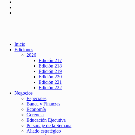
Inicio
Ediciones
2026
Edición 217
Edición 218
Edición 219
Edición 220
Edición 221
Edición 222
Negocios
Especiales
Banca y Finanzas
Economía
Gerencia
Educación Ejecutiva
Personaje de la Semana
Aliado estratégico