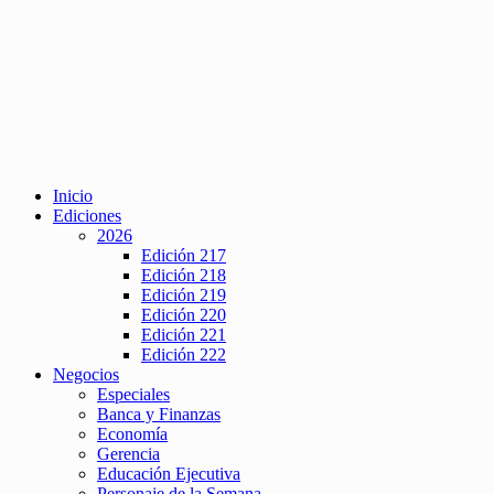
Inicio
Ediciones
2026
Edición 217
Edición 218
Edición 219
Edición 220
Edición 221
Edición 222
Negocios
Especiales
Banca y Finanzas
Economía
Gerencia
Educación Ejecutiva
Personaje de la Semana