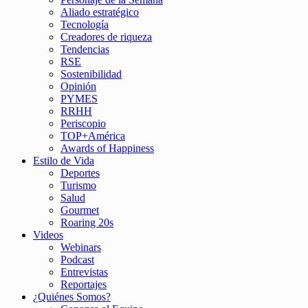
Aliado estratégico
Tecnología
Creadores de riqueza
Tendencias
RSE
Sostenibilidad
Opinión
PYMES
RRHH
Periscopio
TOP+América
Awards of Happiness
Estilo de Vida
Deportes
Turismo
Salud
Gourmet
Roaring 20s
Videos
Webinars
Podcast
Entrevistas
Reportajes
¿Quiénes Somos?