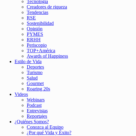
Tecnología
Creadores de riqueza
Tendencias
RSE
Sostenibilidad
Opinión
PYMES
RRHH
Periscopio
TOP+América
Awards of Happiness
Estilo de Vida
Deportes
Turismo
Salud
Gourmet
Roaring 20s
Videos
Webinars
Podcast
Entrevistas
Reportajes
¿Quiénes Somos?
Conozca al Equipo
¿Por qué Vida y Éxito?