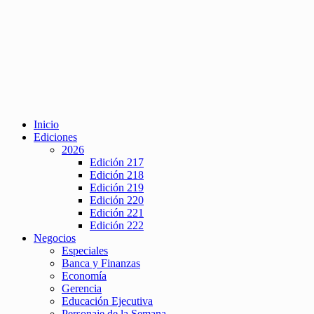
Inicio
Ediciones
2026
Edición 217
Edición 218
Edición 219
Edición 220
Edición 221
Edición 222
Negocios
Especiales
Banca y Finanzas
Economía
Gerencia
Educación Ejecutiva
Personaje de la Semana