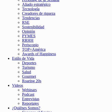
Aliado estratégico
Tecnología
Creadores de riqueza
Tendencias
RSE
Sostenibilidad
Opinión
PYMES
RRHH
Periscopio
TOP+América
Awards of Happiness
Estilo de Vida
Deportes
Turismo
Salud
Gourmet
Roaring 20s
Videos
Webinars
Podcast
Entrevistas
Reportajes
¿Quiénes Somos?