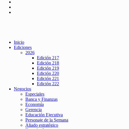
Inicio
Ediciones
2026
Edición 217
Edición 218
Edición 219
Edición 220
Edición 221
Edición 222
Negocios
Especiales
Banca y Finanzas
Economía
Gerencia
Educación Ejecutiva
Personaje de la Semana
Aliado estratégico