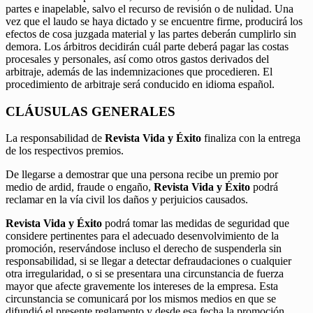
partes e inapelable, salvo el recurso de revisión o de nulidad. Una
vez que el laudo se haya dictado y se encuentre firme, producirá los
efectos de cosa juzgada material y las partes deberán cumplirlo sin
demora. Los árbitros decidirán cuál parte deberá pagar las costas
procesales y personales, así como otros gastos derivados del
arbitraje, además de las indemnizaciones que procedieren. El
procedimiento de arbitraje será conducido en idioma español.
CLÁUSULAS GENERALES
La responsabilidad de
Revista Vida y Éxito
finaliza con la entrega
de los respectivos premios.
De llegarse a demostrar que una persona recibe un premio por
medio de ardid, fraude o engaño,
Revista Vida y Éxito
podrá
reclamar en la vía civil los daños y perjuicios causados.
Revista Vida y Éxito
podrá tomar las medidas de seguridad que
considere pertinentes para el adecuado desenvolvimiento de la
promoción, reservándose incluso el derecho de suspenderla sin
responsabilidad, si se llegar a detectar defraudaciones o cualquier
otra irregularidad, o si se presentara una circunstancia de fuerza
mayor que afecte gravemente los intereses de la empresa. Esta
circunstancia se comunicará por los mismos medios en que se
difundió el presente reglamento y desde esa fecha la promoción