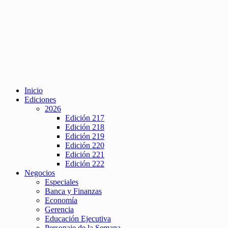
Inicio
Ediciones
2026
Edición 217
Edición 218
Edición 219
Edición 220
Edición 221
Edición 222
Negocios
Especiales
Banca y Finanzas
Economía
Gerencia
Educación Ejecutiva
Personaje de la Semana