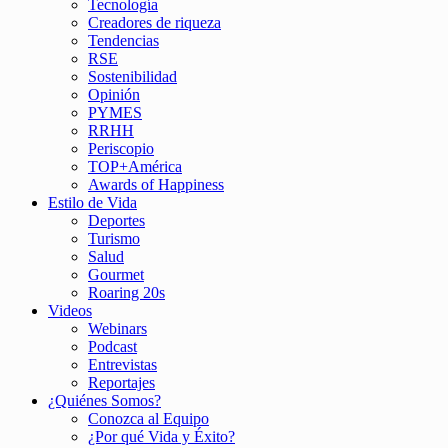
Tecnología
Creadores de riqueza
Tendencias
RSE
Sostenibilidad
Opinión
PYMES
RRHH
Periscopio
TOP+América
Awards of Happiness
Estilo de Vida
Deportes
Turismo
Salud
Gourmet
Roaring 20s
Videos
Webinars
Podcast
Entrevistas
Reportajes
¿Quiénes Somos?
Conozca al Equipo
¿Por qué Vida y Éxito?