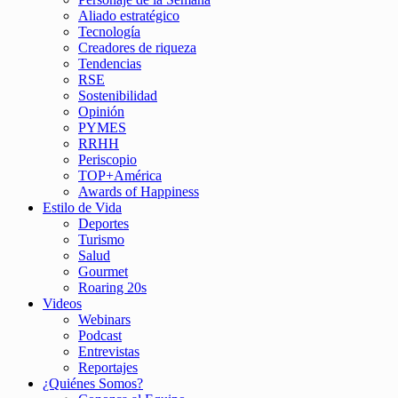
Aliado estratégico
Tecnología
Creadores de riqueza
Tendencias
RSE
Sostenibilidad
Opinión
PYMES
RRHH
Periscopio
TOP+América
Awards of Happiness
Estilo de Vida
Deportes
Turismo
Salud
Gourmet
Roaring 20s
Videos
Webinars
Podcast
Entrevistas
Reportajes
¿Quiénes Somos?