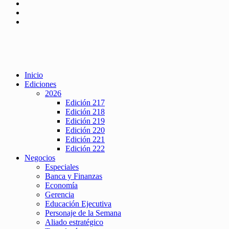
Inicio
Ediciones
2026
Edición 217
Edición 218
Edición 219
Edición 220
Edición 221
Edición 222
Negocios
Especiales
Banca y Finanzas
Economía
Gerencia
Educación Ejecutiva
Personaje de la Semana
Aliado estratégico