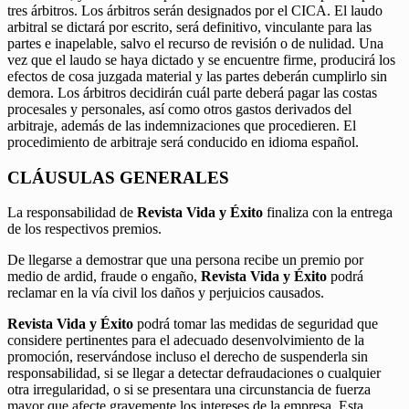
tres árbitros. Los árbitros serán designados por el CICA. El laudo
arbitral se dictará por escrito, será definitivo, vinculante para las
partes e inapelable, salvo el recurso de revisión o de nulidad. Una
vez que el laudo se haya dictado y se encuentre firme, producirá los
efectos de cosa juzgada material y las partes deberán cumplirlo sin
demora. Los árbitros decidirán cuál parte deberá pagar las costas
procesales y personales, así como otros gastos derivados del
arbitraje, además de las indemnizaciones que procedieren. El
procedimiento de arbitraje será conducido en idioma español.
CLÁUSULAS GENERALES
La responsabilidad de
Revista Vida y Éxito
finaliza con la entrega
de los respectivos premios.
De llegarse a demostrar que una persona recibe un premio por
medio de ardid, fraude o engaño,
Revista Vida y Éxito
podrá
reclamar en la vía civil los daños y perjuicios causados.
Revista Vida y Éxito
podrá tomar las medidas de seguridad que
considere pertinentes para el adecuado desenvolvimiento de la
promoción, reservándose incluso el derecho de suspenderla sin
responsabilidad, si se llegar a detectar defraudaciones o cualquier
otra irregularidad, o si se presentara una circunstancia de fuerza
mayor que afecte gravemente los intereses de la empresa. Esta