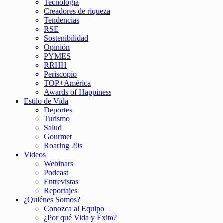
Tecnología
Creadores de riqueza
Tendencias
RSE
Sostenibilidad
Opinión
PYMES
RRHH
Periscopio
TOP+América
Awards of Happiness
Estilo de Vida
Deportes
Turismo
Salud
Gourmet
Roaring 20s
Videos
Webinars
Podcast
Entrevistas
Reportajes
¿Quiénes Somos?
Conozca al Equipo
¿Por qué Vida y Éxito?