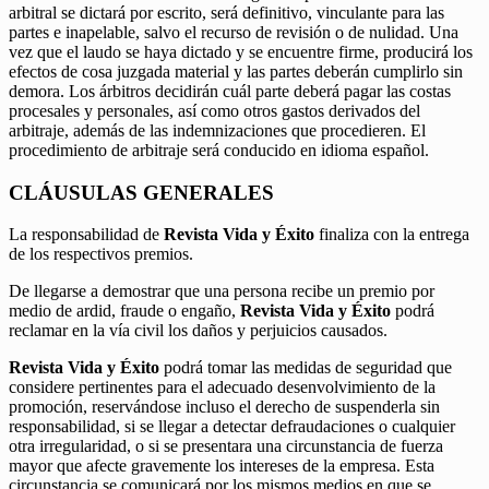
arbitral se dictará por escrito, será definitivo, vinculante para las
partes e inapelable, salvo el recurso de revisión o de nulidad. Una
vez que el laudo se haya dictado y se encuentre firme, producirá los
efectos de cosa juzgada material y las partes deberán cumplirlo sin
demora. Los árbitros decidirán cuál parte deberá pagar las costas
procesales y personales, así como otros gastos derivados del
arbitraje, además de las indemnizaciones que procedieren. El
procedimiento de arbitraje será conducido en idioma español.
CLÁUSULAS GENERALES
La responsabilidad de
Revista Vida y Éxito
finaliza con la entrega
de los respectivos premios.
De llegarse a demostrar que una persona recibe un premio por
medio de ardid, fraude o engaño,
Revista Vida y Éxito
podrá
reclamar en la vía civil los daños y perjuicios causados.
Revista Vida y Éxito
podrá tomar las medidas de seguridad que
considere pertinentes para el adecuado desenvolvimiento de la
promoción, reservándose incluso el derecho de suspenderla sin
responsabilidad, si se llegar a detectar defraudaciones o cualquier
otra irregularidad, o si se presentara una circunstancia de fuerza
mayor que afecte gravemente los intereses de la empresa. Esta
circunstancia se comunicará por los mismos medios en que se