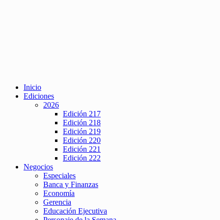
Inicio
Ediciones
2026
Edición 217
Edición 218
Edición 219
Edición 220
Edición 221
Edición 222
Negocios
Especiales
Banca y Finanzas
Economía
Gerencia
Educación Ejecutiva
Personaje de la Semana