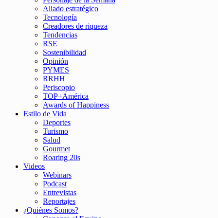
Aliado estratégico
Tecnología
Creadores de riqueza
Tendencias
RSE
Sostenibilidad
Opinión
PYMES
RRHH
Periscopio
TOP+América
Awards of Happiness
Estilo de Vida
Deportes
Turismo
Salud
Gourmet
Roaring 20s
Videos
Webinars
Podcast
Entrevistas
Reportajes
¿Quiénes Somos?