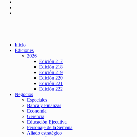
Inicio
Ediciones
2026
Edición 217
Edición 218
Edición 219
Edición 220
Edición 221
Edición 222
Negocios
Especiales
Banca y Finanzas
Economía
Gerencia
Educación Ejecutiva
Personaje de la Semana
Aliado estratégico