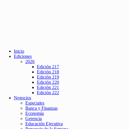
Inicio
Ediciones
2026
Edición 217
Edición 218
Edición 219
Edición 220
Edición 221
Edición 222
Negocios
Especiales
Banca y Finanzas
Economía
Gerencia
Educación Ejecutiva
Personaje de la Semana