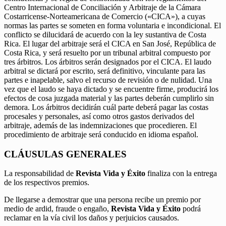
Centro Internacional de Conciliación y Arbitraje de la Cámara
Costarricense-Norteamericana de Comercio («CICA»), a cuyas
normas las partes se someten en forma voluntaria e incondicional. El
conflicto se dilucidará de acuerdo con la ley sustantiva de Costa
Rica. El lugar del arbitraje será el CICA en San José, República de
Costa Rica, y será resuelto por un tribunal arbitral compuesto por
tres árbitros. Los árbitros serán designados por el CICA. El laudo
arbitral se dictará por escrito, será definitivo, vinculante para las
partes e inapelable, salvo el recurso de revisión o de nulidad. Una
vez que el laudo se haya dictado y se encuentre firme, producirá los
efectos de cosa juzgada material y las partes deberán cumplirlo sin
demora. Los árbitros decidirán cuál parte deberá pagar las costas
procesales y personales, así como otros gastos derivados del
arbitraje, además de las indemnizaciones que procedieren. El
procedimiento de arbitraje será conducido en idioma español.
CLÁUSULAS GENERALES
La responsabilidad de
Revista Vida y Éxito
finaliza con la entrega
de los respectivos premios.
De llegarse a demostrar que una persona recibe un premio por
medio de ardid, fraude o engaño,
Revista Vida y Éxito
podrá
reclamar en la vía civil los daños y perjuicios causados.