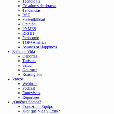
Tecnología
Creadores de riqueza
Tendencias
RSE
Sostenibilidad
Opinión
PYMES
RRHH
Periscopio
TOP+América
Awards of Happiness
Estilo de Vida
Deportes
Turismo
Salud
Gourmet
Roaring 20s
Videos
Webinars
Podcast
Entrevistas
Reportajes
¿Quiénes Somos?
Conozca al Equipo
¿Por qué Vida y Éxito?