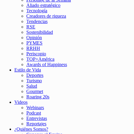
Aliado estratégico
Tecnología
Creadores de riqueza
Tendencias
RSE
Sostenibilidad
Opinión
PYMES
RRHH
Periscopio
TOP+América
Awards of Happiness
Estilo de Vida
Deportes
Turismo
Salud
Gourmet
Roaring 20s
Videos
Webinars
Podcast
Entrevistas
Reportajes
¿Quiénes Somos?