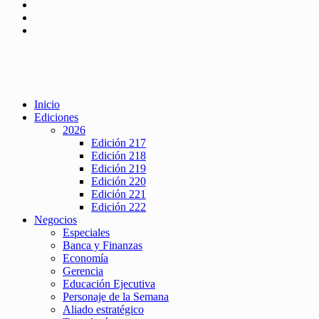
Inicio
Ediciones
2026
Edición 217
Edición 218
Edición 219
Edición 220
Edición 221
Edición 222
Negocios
Especiales
Banca y Finanzas
Economía
Gerencia
Educación Ejecutiva
Personaje de la Semana
Aliado estratégico