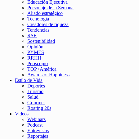
Educación Ejecutiva
Personaje de la Semana
Aliado estratégico
Tecnología
Creadores de riqueza
Tendencias
RSE
Sostenibilidad
Opinión
PYMES
RRHH
Periscopio
TOP+América
Awards of Happiness
Estilo de Vida
Deportes
Turismo
Salud
Gourmet
Roaring 20s
Videos
Webinars
Podcast
Entrevistas
Reportajes