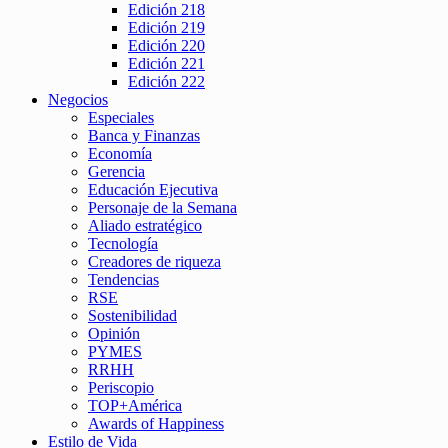
Edición 218
Edición 219
Edición 220
Edición 221
Edición 222
Negocios
Especiales
Banca y Finanzas
Economía
Gerencia
Educación Ejecutiva
Personaje de la Semana
Aliado estratégico
Tecnología
Creadores de riqueza
Tendencias
RSE
Sostenibilidad
Opinión
PYMES
RRHH
Periscopio
TOP+América
Awards of Happiness
Estilo de Vida