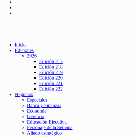
Inicio
Ediciones
2026
Edición 217
Edición 218
Edición 219
Edición 220
Edición 221
Edición 222
Negocios
Especiales
Banca y Finanzas
Economía
Gerencia
Educación Ejecutiva
Personaje de la Semana
Aliado estratégico