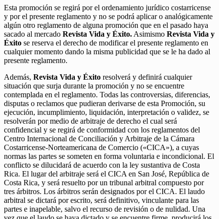
Esta promoción se regirá por el ordenamiento jurídico costarricense
y por el presente reglamento y no se podrá aplicar o analógicamente
algún otro reglamento de alguna promoción que en el pasado haya
sacado al mercado
Revista Vida y Éxito.
Asimismo
Revista Vida y
Éxito
se reserva el derecho de modificar el presente reglamento en
cualquier momento dando la misma publicidad que se le ha dado al
presente reglamento.
Además,
Revista Vida y Éxito
resolverá y definirá cualquier
situación que surja durante la promoción y no se encuentre
contemplada en el reglamento. Todas las controversias, diferencias,
disputas o reclamos que pudieran derivarse de esta Promoción, su
ejecución, incumplimiento, liquidación, interpretación o validez, se
resolverán por medio de arbitraje de derecho el cual será
confidencial y se regirá de conformidad con los reglamentos del
Centro Internacional de Conciliación y Arbitraje de la Cámara
Costarricense-Norteamericana de Comercio («CICA»), a cuyas
normas las partes se someten en forma voluntaria e incondicional. El
conflicto se dilucidará de acuerdo con la ley sustantiva de Costa
Rica. El lugar del arbitraje será el CICA en San José, República de
Costa Rica, y será resuelto por un tribunal arbitral compuesto por
tres árbitros. Los árbitros serán designados por el CICA. El laudo
arbitral se dictará por escrito, será definitivo, vinculante para las
partes e inapelable, salvo el recurso de revisión o de nulidad. Una
vez que el laudo se haya dictado y se encuentre firme, producirá los