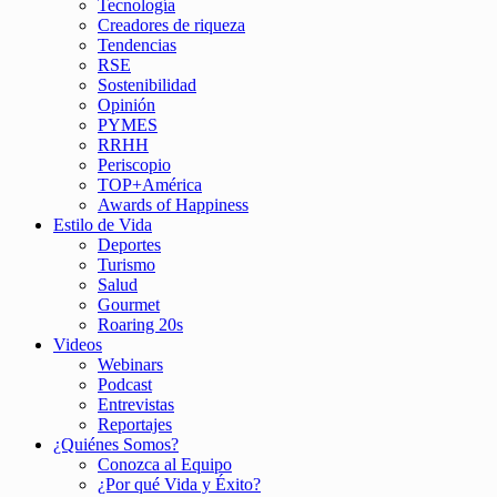
Tecnología
Creadores de riqueza
Tendencias
RSE
Sostenibilidad
Opinión
PYMES
RRHH
Periscopio
TOP+América
Awards of Happiness
Estilo de Vida
Deportes
Turismo
Salud
Gourmet
Roaring 20s
Videos
Webinars
Podcast
Entrevistas
Reportajes
¿Quiénes Somos?
Conozca al Equipo
¿Por qué Vida y Éxito?