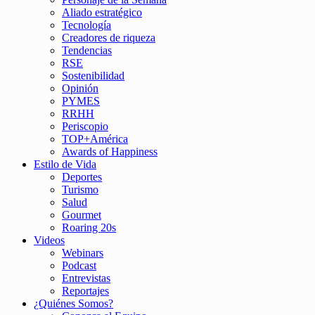
Aliado estratégico
Tecnología
Creadores de riqueza
Tendencias
RSE
Sostenibilidad
Opinión
PYMES
RRHH
Periscopio
TOP+América
Awards of Happiness
Estilo de Vida
Deportes
Turismo
Salud
Gourmet
Roaring 20s
Videos
Webinars
Podcast
Entrevistas
Reportajes
¿Quiénes Somos?