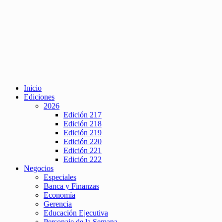
Inicio
Ediciones
2026
Edición 217
Edición 218
Edición 219
Edición 220
Edición 221
Edición 222
Negocios
Especiales
Banca y Finanzas
Economía
Gerencia
Educación Ejecutiva
Personaje de la Semana