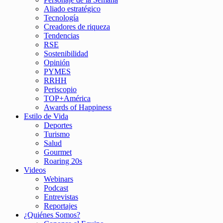
Aliado estratégico
Tecnología
Creadores de riqueza
Tendencias
RSE
Sostenibilidad
Opinión
PYMES
RRHH
Periscopio
TOP+América
Awards of Happiness
Estilo de Vida
Deportes
Turismo
Salud
Gourmet
Roaring 20s
Videos
Webinars
Podcast
Entrevistas
Reportajes
¿Quiénes Somos?