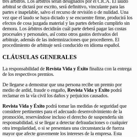
tres árbitros. Los árbitros serán designados por el CICA. El laudo
arbitral se dictará por escrito, será definitivo, vinculante para las
partes e inapelable, salvo el recurso de revisión o de nulidad. Una
vez que el laudo se haya dictado y se encuentre firme, producirá los
efectos de cosa juzgada material y las partes deberán cumplirlo sin
demora. Los árbitros decidirán cuál parte deberá pagar las costas
procesales y personales, así como otros gastos derivados del
arbitraje, además de las indemnizaciones que procedieren. El
procedimiento de arbitraje será conducido en idioma español.
CLÁUSULAS GENERALES
La responsabilidad de
Revista Vida y Éxito
finaliza con la entrega
de los respectivos premios.
De llegarse a demostrar que una persona recibe un premio por
medio de ardid, fraude o engaño,
Revista Vida y Éxito
podrá
reclamar en la vía civil los daños y perjuicios causados.
Revista Vida y Éxito
podrá tomar las medidas de seguridad que
considere pertinentes para el adecuado desenvolvimiento de la
promoción, reservándose incluso el derecho de suspenderla sin
responsabilidad, si se llegar a detectar defraudaciones o cualquier
otra irregularidad, o si se presentara una circunstancia de fuerza
mayor que afecte gravemente los intereses de la empresa. Esta