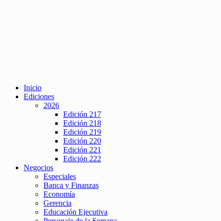
Inicio
Ediciones
2026
Edición 217
Edición 218
Edición 219
Edición 220
Edición 221
Edición 222
Negocios
Especiales
Banca y Finanzas
Economía
Gerencia
Educación Ejecutiva
Personaje de la Semana