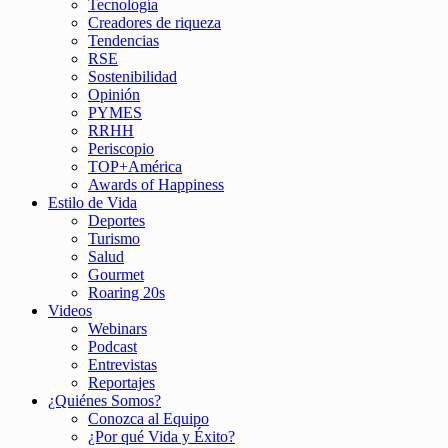
Tecnología
Creadores de riqueza
Tendencias
RSE
Sostenibilidad
Opinión
PYMES
RRHH
Periscopio
TOP+América
Awards of Happiness
Estilo de Vida
Deportes
Turismo
Salud
Gourmet
Roaring 20s
Videos
Webinars
Podcast
Entrevistas
Reportajes
¿Quiénes Somos?
Conozca al Equipo
¿Por qué Vida y Éxito?