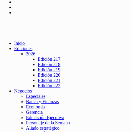
Inicio
Ediciones
2026
Edición 217
Edición 218
Edición 219
Edición 220
Edición 221
Edición 222
Negocios
Especiales
Banca y Finanzas
Economía
Gerencia
Educación Ejecutiva
Personaje de la Semana
Aliado estratégico