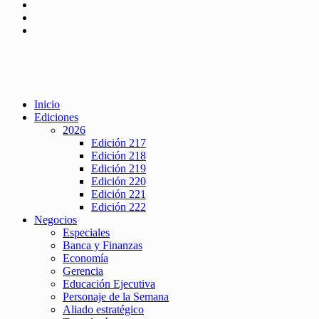
Inicio
Ediciones
2026
Edición 217
Edición 218
Edición 219
Edición 220
Edición 221
Edición 222
Negocios
Especiales
Banca y Finanzas
Economía
Gerencia
Educación Ejecutiva
Personaje de la Semana
Aliado estratégico