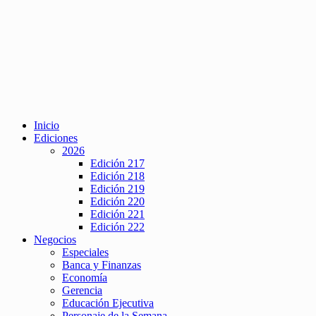
Inicio
Ediciones
2026
Edición 217
Edición 218
Edición 219
Edición 220
Edición 221
Edición 222
Negocios
Especiales
Banca y Finanzas
Economía
Gerencia
Educación Ejecutiva
Personaje de la Semana