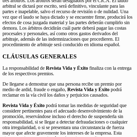
tres árbitros. Los árbitros serán designados por el CICA. El laudo
arbitral se dictará por escrito, será definitivo, vinculante para las
partes e inapelable, salvo el recurso de revisión o de nulidad. Una
vez que el laudo se haya dictado y se encuentre firme, producirá los
efectos de cosa juzgada material y las partes deberán cumplirlo sin
demora. Los árbitros decidirán cuál parte deberá pagar las costas
procesales y personales, así como otros gastos derivados del
arbitraje, además de las indemnizaciones que procedieren. El
procedimiento de arbitraje será conducido en idioma español.
CLÁUSULAS GENERALES
La responsabilidad de
Revista Vida y Éxito
finaliza con la entrega
de los respectivos premios.
De llegarse a demostrar que una persona recibe un premio por
medio de ardid, fraude o engaño,
Revista Vida y Éxito
podrá
reclamar en la vía civil los daños y perjuicios causados.
Revista Vida y Éxito
podrá tomar las medidas de seguridad que
considere pertinentes para el adecuado desenvolvimiento de la
promoción, reservándose incluso el derecho de suspenderla sin
responsabilidad, si se llegar a detectar defraudaciones o cualquier
otra irregularidad, o si se presentara una circunstancia de fuerza
mayor que afecte gravemente los intereses de la empresa. Esta