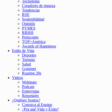
Tecnología
Creadores de riqueza
Tendencias
RSE
Sostenibilidad
Opinión
PYMES
RRHH
Periscopio
TOP+América
Awards of Happiness
Estilo de Vida
Deportes
Turismo
Salud
Gourmet
Roaring 20s
Videos
Webinars
Podcast
Entrevistas
Reportajes
¿Quiénes Somos?
Conozca al Equipo
¿Por qué Vida y Éxito?