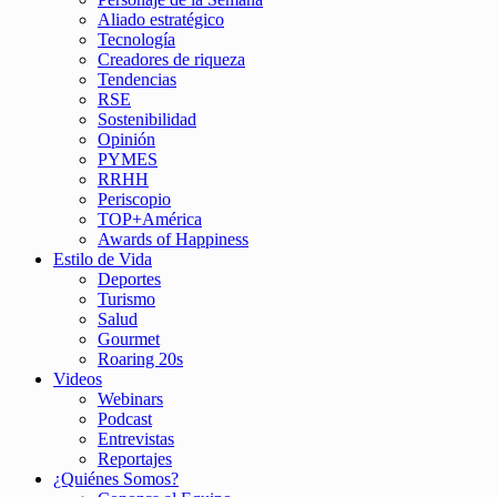
Aliado estratégico
Tecnología
Creadores de riqueza
Tendencias
RSE
Sostenibilidad
Opinión
PYMES
RRHH
Periscopio
TOP+América
Awards of Happiness
Estilo de Vida
Deportes
Turismo
Salud
Gourmet
Roaring 20s
Videos
Webinars
Podcast
Entrevistas
Reportajes
¿Quiénes Somos?