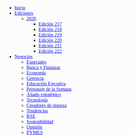
Inicio
Ediciones
2026
Edición 217
Edición 218
Edición 219
Edición 220
Edición 221
Edición 222
Negocios
Especiales
Banca y Finanzas
Economía
Gerencia
Educación Ejecutiva
Personaje de la Semana
Aliado estratégico
Tecnología
Creadores de riqueza
Tendencias
RSE
Sostenibilidad
Opinión
PYMES