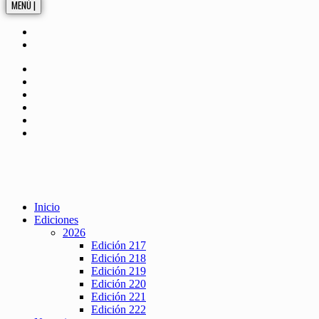
MENÚ |
Inicio
Ediciones
2026
Edición 217
Edición 218
Edición 219
Edición 220
Edición 221
Edición 222