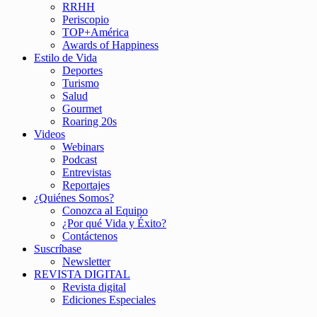
RRHH
Periscopio
TOP+América
Awards of Happiness
Estilo de Vida
Deportes
Turismo
Salud
Gourmet
Roaring 20s
Videos
Webinars
Podcast
Entrevistas
Reportajes
¿Quiénes Somos?
Conozca al Equipo
¿Por qué Vida y Éxito?
Contáctenos
Suscríbase
Newsletter
REVISTA DIGITAL
Revista digital
Ediciones Especiales