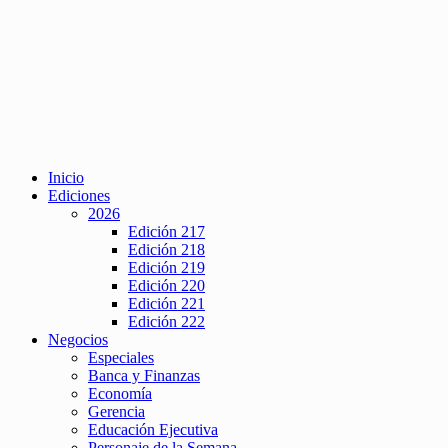
Inicio
Ediciones
2026
Edición 217
Edición 218
Edición 219
Edición 220
Edición 221
Edición 222
Negocios
Especiales
Banca y Finanzas
Economía
Gerencia
Educación Ejecutiva
Personaje de la Semana