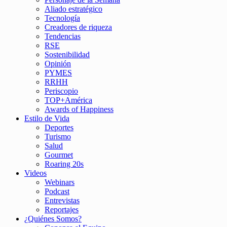
Aliado estratégico
Tecnología
Creadores de riqueza
Tendencias
RSE
Sostenibilidad
Opinión
PYMES
RRHH
Periscopio
TOP+América
Awards of Happiness
Estilo de Vida
Deportes
Turismo
Salud
Gourmet
Roaring 20s
Videos
Webinars
Podcast
Entrevistas
Reportajes
¿Quiénes Somos?