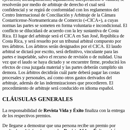
resolverán por medio de arbitraje de derecho el cual será
confidencial y se regirá de conformidad con los reglamentos del
Centro Internacional de Conciliación y Arbitraje de la Cámara
Costarricense-Norteamericana de Comercio («CICA»), a cuyas
normas las partes se someten en forma voluntaria e incondicional. El
conflicto se dilucidará de acuerdo con la ley sustantiva de Costa
Rica. El lugar del arbitraje será el CICA en San José, República de
Costa Rica, y será resuelto por un tribunal arbitral compuesto por
tres árbitros. Los árbitros serán designados por el CICA. El laudo
arbitral se dictará por escrito, será definitivo, vinculante para las
partes e inapelable, salvo el recurso de revisión o de nulidad. Una
vez que el laudo se haya dictado y se encuentre firme, producirá los
efectos de cosa juzgada material y las partes deberán cumplirlo sin
demora. Los árbitros decidirán cuál parte deberá pagar las costas
procesales y personales, así como otros gastos derivados del
arbitraje, además de las indemnizaciones que procedieren. El
procedimiento de arbitraje será conducido en idioma español.
CLÁUSULAS GENERALES
La responsabilidad de
Revista Vida y Éxito
finaliza con la entrega
de los respectivos premios.
De llegarse a demostrar que una persona recibe un premio por