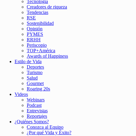
Tecnología
Creadores de riqueza
Tendencias
RSE
Sostenibilidad
Opinión
PYMES
RRHH
Periscopio
TOP+América
Awards of Happiness
Estilo de Vida
Deportes
Turismo
Salud
Gourmet
Roaring 20s
Videos
Webinars
Podcast
Entrevistas
Reportajes
¿Quiénes Somos?
Conozca al Equipo
¿Por qué Vida y Éxito?