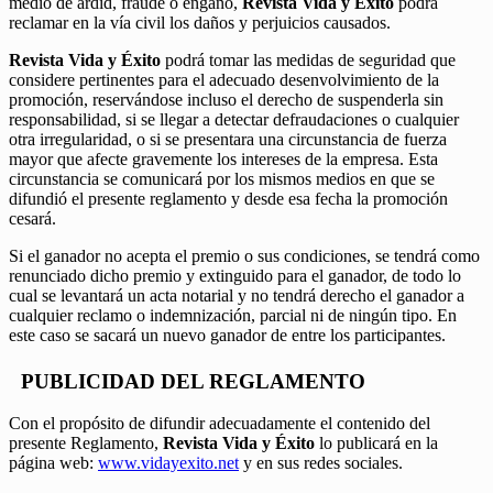
medio de ardid, fraude o engaño,
Revista Vida y Éxito
podrá
reclamar en la vía civil los daños y perjuicios causados.
Revista Vida y Éxito
podrá tomar las medidas de seguridad que
considere pertinentes para el adecuado desenvolvimiento de la
promoción, reservándose incluso el derecho de suspenderla sin
responsabilidad, si se llegar a detectar defraudaciones o cualquier
otra irregularidad, o si se presentara una circunstancia de fuerza
mayor que afecte gravemente los intereses de la empresa. Esta
circunstancia se comunicará por los mismos medios en que se
difundió el presente reglamento y desde esa fecha la promoción
cesará.
Si el ganador no acepta el premio o sus condiciones, se tendrá como
renunciado dicho premio y extinguido para el ganador, de todo lo
cual se levantará un acta notarial y no tendrá derecho el ganador a
cualquier reclamo o indemnización, parcial ni de ningún tipo. En
este caso se sacará un nuevo ganador de entre los participantes.
PUBLICIDAD DEL REGLAMENTO
Con el propósito de difundir adecuadamente el contenido del
presente Reglamento,
Revista Vida y Éxito
lo publicará en la
página web:
www.vidayexito.net
y en sus redes sociales.