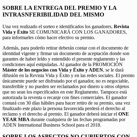
SOBRE LA ENTREGA DEL PREMIO Y LA
INTRASNFERIBILIDAD DEL MISMO
Una vez realizado el sorteo e identificados los ganadores,
Revista
Vida y Éxito
SE COMUNICARÁ CON LOS GANADORES,
para informarles cómo hacer efectivo su premio.
Además, para poderlo retirar deberán contar con el documento de
identidad vigente y firmar un documento de aceptación donde son
garantes de haber leído y entendido el presente reglamento y las
condiciones aquí estipuladas. Al ganador de la PROMOCIÓN
Máster de los negocios con Vida y Éxito y ADEN
, se le dará
difusión en la Revista Vida y Éxito y en las redes sociales. El premio
únicamente puede ser disfrutado por el ganador, no es negociable,
transferible y no pueden ser reclamados por dinero u otros objetos
que no sean los especificados en este Reglamento. Tampoco está
autorizada la reventa o recanje con fines comerciales. El ganador
contará con 30 días hábiles para hacer retiro de su premio, una vez
finalizado este plazo la persona favorecida perderá el derecho al
reclamo y el derecho al premio. El ganador deberá iniciar el
ONE
YEAR MBA
durante cualquiera de las fechas programadas por
ADEN International Business School para el 2018.
SOBRE LOS ASPECTOS NO CUBIERTOS CON