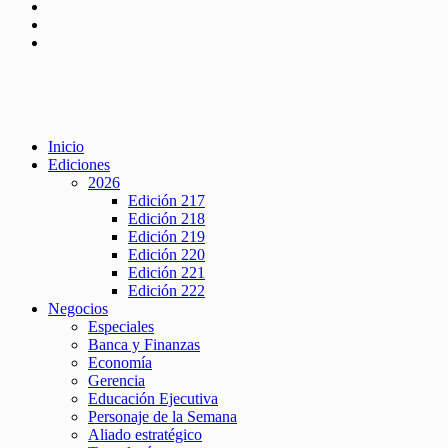
Inicio
Ediciones
2026
Edición 217
Edición 218
Edición 219
Edición 220
Edición 221
Edición 222
Negocios
Especiales
Banca y Finanzas
Economía
Gerencia
Educación Ejecutiva
Personaje de la Semana
Aliado estratégico