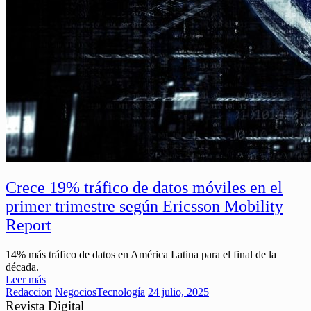
Crece 19% tráfico de datos móviles en el
primer trimestre según Ericsson Mobility
Report
14% más tráfico de datos en América Latina para el final de la
década.
Leer más
Redaccion
Negocios
Tecnología
24 julio, 2025
Revista Digital