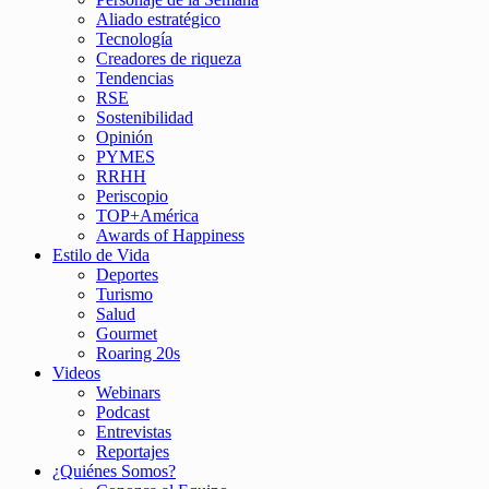
Aliado estratégico
Tecnología
Creadores de riqueza
Tendencias
RSE
Sostenibilidad
Opinión
PYMES
RRHH
Periscopio
TOP+América
Awards of Happiness
Estilo de Vida
Deportes
Turismo
Salud
Gourmet
Roaring 20s
Videos
Webinars
Podcast
Entrevistas
Reportajes
¿Quiénes Somos?