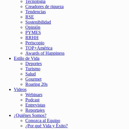
Tecnología
Creadores de riqueza
Tendencias
RSE
Sostenibilidad
Opinión
PYMES
RRHH
Periscopio
TOP+América
Awards of Happiness
Estilo de Vida
Deportes
Turismo
Salud
Gourmet
Roaring 20s
Videos
Webinars
Podcast
Entrevistas
Reportajes
¿Quiénes Somos?
Conozca al Equipo
¿Por qué Vida y Éxito?