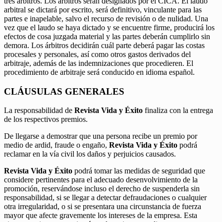
tres árbitros. Los árbitros serán designados por el CICA. El laudo
arbitral se dictará por escrito, será definitivo, vinculante para las
partes e inapelable, salvo el recurso de revisión o de nulidad. Una
vez que el laudo se haya dictado y se encuentre firme, producirá los
efectos de cosa juzgada material y las partes deberán cumplirlo sin
demora. Los árbitros decidirán cuál parte deberá pagar las costas
procesales y personales, así como otros gastos derivados del
arbitraje, además de las indemnizaciones que procedieren. El
procedimiento de arbitraje será conducido en idioma español.
CLÁUSULAS GENERALES
La responsabilidad de
Revista Vida y Éxito
finaliza con la entrega
de los respectivos premios.
De llegarse a demostrar que una persona recibe un premio por
medio de ardid, fraude o engaño,
Revista Vida y Éxito
podrá
reclamar en la vía civil los daños y perjuicios causados.
Revista Vida y Éxito
podrá tomar las medidas de seguridad que
considere pertinentes para el adecuado desenvolvimiento de la
promoción, reservándose incluso el derecho de suspenderla sin
responsabilidad, si se llegar a detectar defraudaciones o cualquier
otra irregularidad, o si se presentara una circunstancia de fuerza
mayor que afecte gravemente los intereses de la empresa. Esta