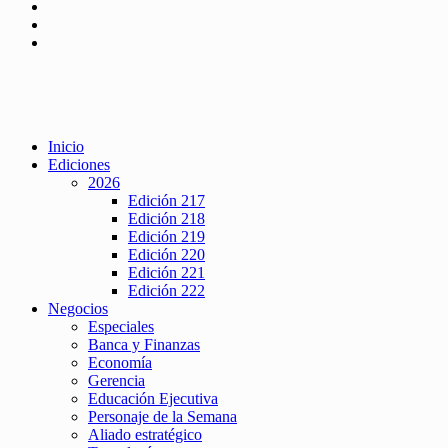
Inicio
Ediciones
2026
Edición 217
Edición 218
Edición 219
Edición 220
Edición 221
Edición 222
Negocios
Especiales
Banca y Finanzas
Economía
Gerencia
Educación Ejecutiva
Personaje de la Semana
Aliado estratégico