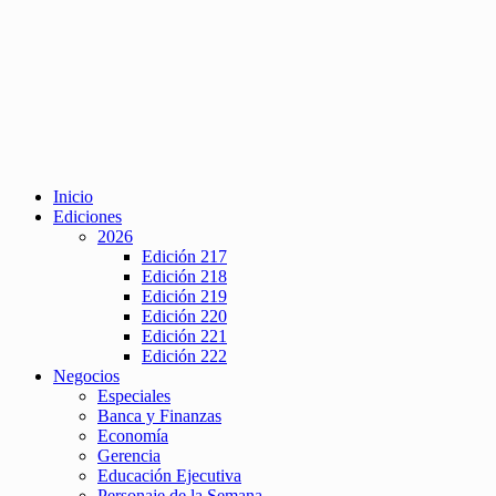
Inicio
Ediciones
2026
Edición 217
Edición 218
Edición 219
Edición 220
Edición 221
Edición 222
Negocios
Especiales
Banca y Finanzas
Economía
Gerencia
Educación Ejecutiva
Personaje de la Semana