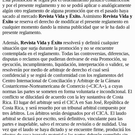
y por el presente reglamento y no se podrá aplicar o analógicamente
algún otro reglamento de alguna promoción que en el pasado haya
sacado al mercado
Revista Vida y Éxito.
Asimismo
Revista Vida y
Éxito
se reserva el derecho de modificar el presente reglamento en
cualquier momento dando la misma publicidad que se le ha dado al
presente reglamento.
Además,
Revista Vida y Éxito
resolverá y definirá cualquier
situación que surja durante la promoción y no se encuentre
contemplada en el reglamento. Todas las controversias, diferencias,
disputas o reclamos que pudieran derivarse de esta Promoción, su
ejecución, incumplimiento, liquidación, interpretación o validez, se
resolverán por medio de arbitraje de derecho el cual será
confidencial y se regirá de conformidad con los reglamentos del
Centro Internacional de Conciliación y Arbitraje de la Cámara
Costarricense-Norteamericana de Comercio («CICA»), a cuyas
normas las partes se someten en forma voluntaria e incondicional. El
conflicto se dilucidará de acuerdo con la ley sustantiva de Costa
Rica. El lugar del arbitraje será el CICA en San José, República de
Costa Rica, y será resuelto por un tribunal arbitral compuesto por
tres árbitros. Los árbitros serán designados por el CICA. El laudo
arbitral se dictará por escrito, será definitivo, vinculante para las
partes e inapelable, salvo el recurso de revisión o de nulidad. Una
vez que el laudo se haya dictado y se encuentre firme, producirá los
efectos de cosa juzgada material y las partes deberán cumplirlo sin