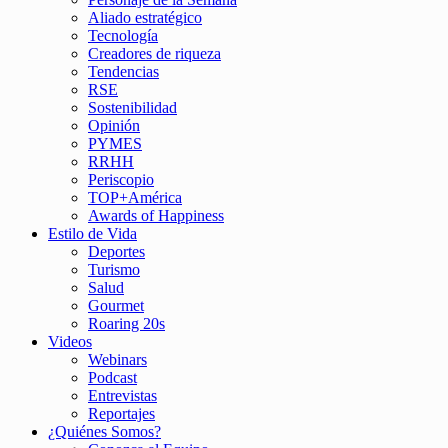
Aliado estratégico
Tecnología
Creadores de riqueza
Tendencias
RSE
Sostenibilidad
Opinión
PYMES
RRHH
Periscopio
TOP+América
Awards of Happiness
Estilo de Vida
Deportes
Turismo
Salud
Gourmet
Roaring 20s
Videos
Webinars
Podcast
Entrevistas
Reportajes
¿Quiénes Somos?