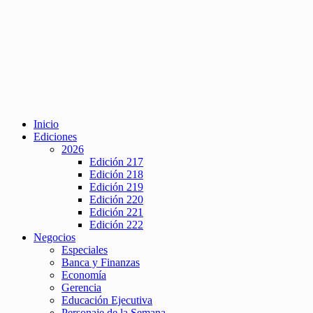
Inicio
Ediciones
2026
Edición 217
Edición 218
Edición 219
Edición 220
Edición 221
Edición 222
Negocios
Especiales
Banca y Finanzas
Economía
Gerencia
Educación Ejecutiva
Personaje de la Semana