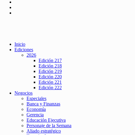
Inicio
Ediciones
2026
Edición 217
Edición 218
Edición 219
Edición 220
Edición 221
Edición 222
Negocios
Especiales
Banca y Finanzas
Economía
Gerencia
Educación Ejecutiva
Personaje de la Semana
Aliado estratégico