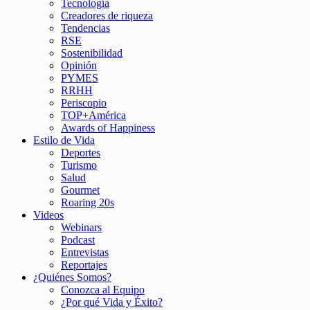
Tecnología
Creadores de riqueza
Tendencias
RSE
Sostenibilidad
Opinión
PYMES
RRHH
Periscopio
TOP+América
Awards of Happiness
Estilo de Vida
Deportes
Turismo
Salud
Gourmet
Roaring 20s
Videos
Webinars
Podcast
Entrevistas
Reportajes
¿Quiénes Somos?
Conozca al Equipo
¿Por qué Vida y Éxito?