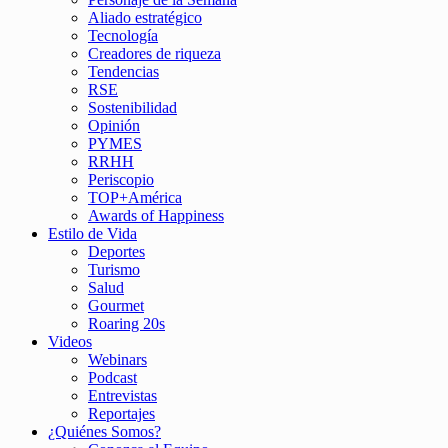
Aliado estratégico
Tecnología
Creadores de riqueza
Tendencias
RSE
Sostenibilidad
Opinión
PYMES
RRHH
Periscopio
TOP+América
Awards of Happiness
Estilo de Vida
Deportes
Turismo
Salud
Gourmet
Roaring 20s
Videos
Webinars
Podcast
Entrevistas
Reportajes
¿Quiénes Somos?