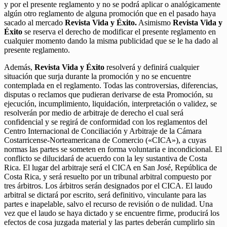
y por el presente reglamento y no se podrá aplicar o analógicamente
algún otro reglamento de alguna promoción que en el pasado haya
sacado al mercado
Revista Vida y Éxito.
Asimismo
Revista Vida y
Éxito
se reserva el derecho de modificar el presente reglamento en
cualquier momento dando la misma publicidad que se le ha dado al
presente reglamento.
Además,
Revista Vida y Éxito
resolverá y definirá cualquier
situación que surja durante la promoción y no se encuentre
contemplada en el reglamento. Todas las controversias, diferencias,
disputas o reclamos que pudieran derivarse de esta Promoción, su
ejecución, incumplimiento, liquidación, interpretación o validez, se
resolverán por medio de arbitraje de derecho el cual será
confidencial y se regirá de conformidad con los reglamentos del
Centro Internacional de Conciliación y Arbitraje de la Cámara
Costarricense-Norteamericana de Comercio («CICA»), a cuyas
normas las partes se someten en forma voluntaria e incondicional. El
conflicto se dilucidará de acuerdo con la ley sustantiva de Costa
Rica. El lugar del arbitraje será el CICA en San José, República de
Costa Rica, y será resuelto por un tribunal arbitral compuesto por
tres árbitros. Los árbitros serán designados por el CICA. El laudo
arbitral se dictará por escrito, será definitivo, vinculante para las
partes e inapelable, salvo el recurso de revisión o de nulidad. Una
vez que el laudo se haya dictado y se encuentre firme, producirá los
efectos de cosa juzgada material y las partes deberán cumplirlo sin