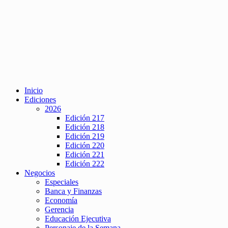
Inicio
Ediciones
2026
Edición 217
Edición 218
Edición 219
Edición 220
Edición 221
Edición 222
Negocios
Especiales
Banca y Finanzas
Economía
Gerencia
Educación Ejecutiva
Personaje de la Semana