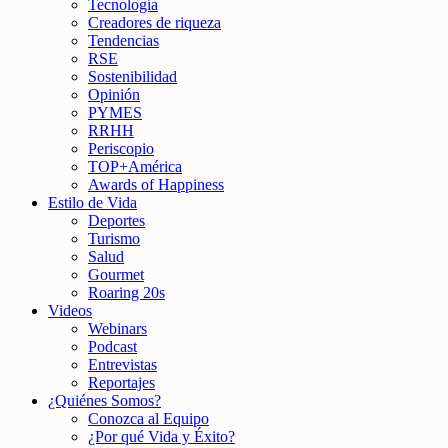
Tecnología
Creadores de riqueza
Tendencias
RSE
Sostenibilidad
Opinión
PYMES
RRHH
Periscopio
TOP+América
Awards of Happiness
Estilo de Vida
Deportes
Turismo
Salud
Gourmet
Roaring 20s
Videos
Webinars
Podcast
Entrevistas
Reportajes
¿Quiénes Somos?
Conozca al Equipo
¿Por qué Vida y Éxito?