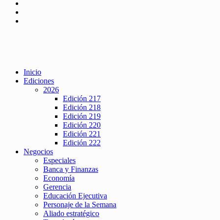
Inicio
Ediciones
2026
Edición 217
Edición 218
Edición 219
Edición 220
Edición 221
Edición 222
Negocios
Especiales
Banca y Finanzas
Economía
Gerencia
Educación Ejecutiva
Personaje de la Semana
Aliado estratégico