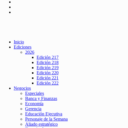
Inicio
Ediciones
2026
Edición 217
Edición 218
Edición 219
Edición 220
Edición 221
Edición 222
Negocios
Especiales
Banca y Finanzas
Economía
Gerencia
Educación Ejecutiva
Personaje de la Semana
Aliado estratégico