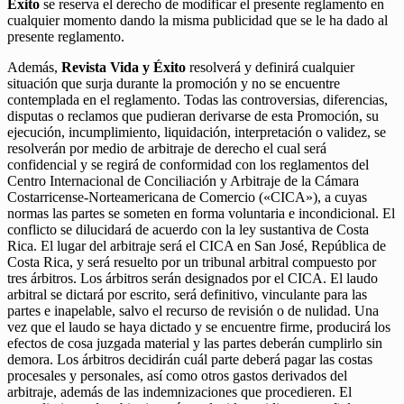
Éxito
se reserva el derecho de modificar el presente reglamento en
cualquier momento dando la misma publicidad que se le ha dado al
presente reglamento.
Además,
Revista Vida y Éxito
resolverá y definirá cualquier
situación que surja durante la promoción y no se encuentre
contemplada en el reglamento. Todas las controversias, diferencias,
disputas o reclamos que pudieran derivarse de esta Promoción, su
ejecución, incumplimiento, liquidación, interpretación o validez, se
resolverán por medio de arbitraje de derecho el cual será
confidencial y se regirá de conformidad con los reglamentos del
Centro Internacional de Conciliación y Arbitraje de la Cámara
Costarricense-Norteamericana de Comercio («CICA»), a cuyas
normas las partes se someten en forma voluntaria e incondicional. El
conflicto se dilucidará de acuerdo con la ley sustantiva de Costa
Rica. El lugar del arbitraje será el CICA en San José, República de
Costa Rica, y será resuelto por un tribunal arbitral compuesto por
tres árbitros. Los árbitros serán designados por el CICA. El laudo
arbitral se dictará por escrito, será definitivo, vinculante para las
partes e inapelable, salvo el recurso de revisión o de nulidad. Una
vez que el laudo se haya dictado y se encuentre firme, producirá los
efectos de cosa juzgada material y las partes deberán cumplirlo sin
demora. Los árbitros decidirán cuál parte deberá pagar las costas
procesales y personales, así como otros gastos derivados del
arbitraje, además de las indemnizaciones que procedieren. El