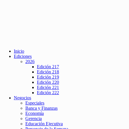
Inicio
Ediciones
2026
Edición 217
Edición 218
Edición 219
Edición 220
Edición 221
Edición 222
Negocios
Especiales
Banca y Finanzas
Economía
Gerencia
Educación Ejecutiva
Personaje de la Semana