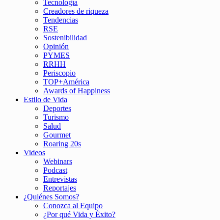
Tecnología
Creadores de riqueza
Tendencias
RSE
Sostenibilidad
Opinión
PYMES
RRHH
Periscopio
TOP+América
Awards of Happiness
Estilo de Vida
Deportes
Turismo
Salud
Gourmet
Roaring 20s
Videos
Webinars
Podcast
Entrevistas
Reportajes
¿Quiénes Somos?
Conozca al Equipo
¿Por qué Vida y Éxito?