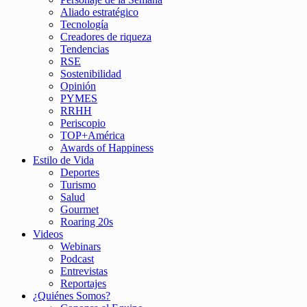
Aliado estratégico
Tecnología
Creadores de riqueza
Tendencias
RSE
Sostenibilidad
Opinión
PYMES
RRHH
Periscopio
TOP+América
Awards of Happiness
Estilo de Vida
Deportes
Turismo
Salud
Gourmet
Roaring 20s
Videos
Webinars
Podcast
Entrevistas
Reportajes
¿Quiénes Somos?