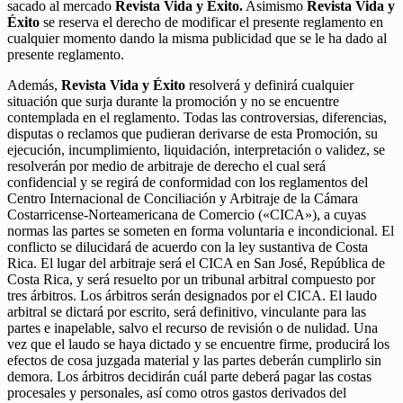
sacado al mercado
Revista Vida y Éxito.
Asimismo
Revista Vida y
Éxito
se reserva el derecho de modificar el presente reglamento en
cualquier momento dando la misma publicidad que se le ha dado al
presente reglamento.
Además,
Revista Vida y Éxito
resolverá y definirá cualquier
situación que surja durante la promoción y no se encuentre
contemplada en el reglamento. Todas las controversias, diferencias,
disputas o reclamos que pudieran derivarse de esta Promoción, su
ejecución, incumplimiento, liquidación, interpretación o validez, se
resolverán por medio de arbitraje de derecho el cual será
confidencial y se regirá de conformidad con los reglamentos del
Centro Internacional de Conciliación y Arbitraje de la Cámara
Costarricense-Norteamericana de Comercio («CICA»), a cuyas
normas las partes se someten en forma voluntaria e incondicional. El
conflicto se dilucidará de acuerdo con la ley sustantiva de Costa
Rica. El lugar del arbitraje será el CICA en San José, República de
Costa Rica, y será resuelto por un tribunal arbitral compuesto por
tres árbitros. Los árbitros serán designados por el CICA. El laudo
arbitral se dictará por escrito, será definitivo, vinculante para las
partes e inapelable, salvo el recurso de revisión o de nulidad. Una
vez que el laudo se haya dictado y se encuentre firme, producirá los
efectos de cosa juzgada material y las partes deberán cumplirlo sin
demora. Los árbitros decidirán cuál parte deberá pagar las costas
procesales y personales, así como otros gastos derivados del