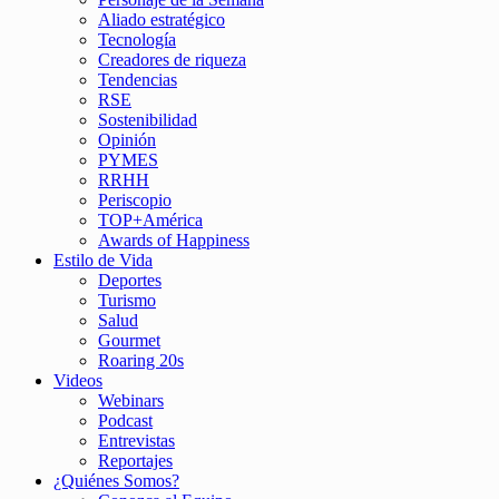
Aliado estratégico
Tecnología
Creadores de riqueza
Tendencias
RSE
Sostenibilidad
Opinión
PYMES
RRHH
Periscopio
TOP+América
Awards of Happiness
Estilo de Vida
Deportes
Turismo
Salud
Gourmet
Roaring 20s
Videos
Webinars
Podcast
Entrevistas
Reportajes
¿Quiénes Somos?