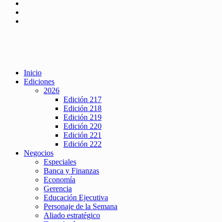
Inicio
Ediciones
2026
Edición 217
Edición 218
Edición 219
Edición 220
Edición 221
Edición 222
Negocios
Especiales
Banca y Finanzas
Economía
Gerencia
Educación Ejecutiva
Personaje de la Semana
Aliado estratégico