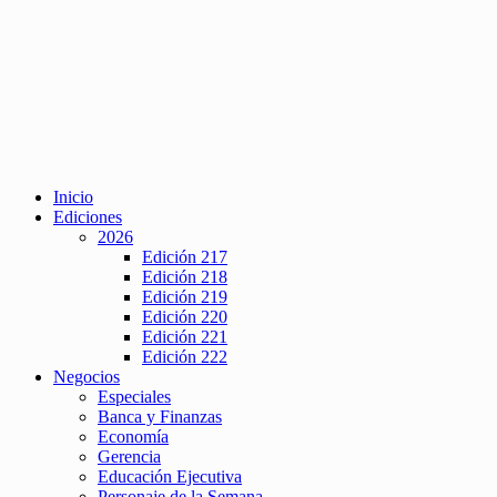
Inicio
Ediciones
2026
Edición 217
Edición 218
Edición 219
Edición 220
Edición 221
Edición 222
Negocios
Especiales
Banca y Finanzas
Economía
Gerencia
Educación Ejecutiva
Personaje de la Semana