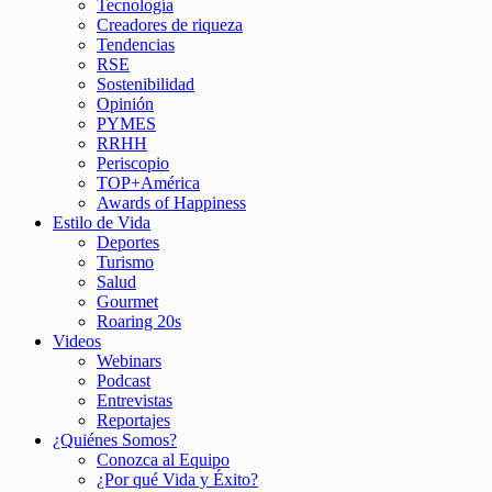
Tecnología
Creadores de riqueza
Tendencias
RSE
Sostenibilidad
Opinión
PYMES
RRHH
Periscopio
TOP+América
Awards of Happiness
Estilo de Vida
Deportes
Turismo
Salud
Gourmet
Roaring 20s
Videos
Webinars
Podcast
Entrevistas
Reportajes
¿Quiénes Somos?
Conozca al Equipo
¿Por qué Vida y Éxito?