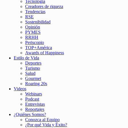
Tecnología
Creadores de riqueza
Tendencias
RSE
Sostenibilidad
Opinión
PYMES
RRHH
Periscopio
TOP+América
Awards of Happiness
Estilo de Vida
Deportes
Turismo
Salud
Gourmet
Roaring 20s
Videos
Webinars
Podcast
Entrevistas
Reportajes
¿Quiénes Somos?
Conozca al Equipo
¿Por qué Vida y Éxito?