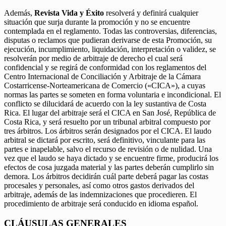
Además,
Revista Vida y Éxito
resolverá y definirá cualquier
situación que surja durante la promoción y no se encuentre
contemplada en el reglamento. Todas las controversias, diferencias,
disputas o reclamos que pudieran derivarse de esta Promoción, su
ejecución, incumplimiento, liquidación, interpretación o validez, se
resolverán por medio de arbitraje de derecho el cual será
confidencial y se regirá de conformidad con los reglamentos del
Centro Internacional de Conciliación y Arbitraje de la Cámara
Costarricense-Norteamericana de Comercio («CICA»), a cuyas
normas las partes se someten en forma voluntaria e incondicional. El
conflicto se dilucidará de acuerdo con la ley sustantiva de Costa
Rica. El lugar del arbitraje será el CICA en San José, República de
Costa Rica, y será resuelto por un tribunal arbitral compuesto por
tres árbitros. Los árbitros serán designados por el CICA. El laudo
arbitral se dictará por escrito, será definitivo, vinculante para las
partes e inapelable, salvo el recurso de revisión o de nulidad. Una
vez que el laudo se haya dictado y se encuentre firme, producirá los
efectos de cosa juzgada material y las partes deberán cumplirlo sin
demora. Los árbitros decidirán cuál parte deberá pagar las costas
procesales y personales, así como otros gastos derivados del
arbitraje, además de las indemnizaciones que procedieren. El
procedimiento de arbitraje será conducido en idioma español.
CLÁUSULAS GENERALES