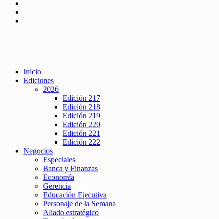
Inicio
Ediciones
2026
Edición 217
Edición 218
Edición 219
Edición 220
Edición 221
Edición 222
Negocios
Especiales
Banca y Finanzas
Economía
Gerencia
Educación Ejecutiva
Personaje de la Semana
Aliado estratégico