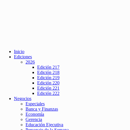
Inicio
Ediciones
2026
Edición 217
Edición 218
Edición 219
Edición 220
Edición 221
Edición 222
Negocios
Especiales
Banca y Finanzas
Economía
Gerencia
Educación Ejecutiva
Personaje de la Semana