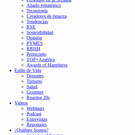
Aliado estratégico
Tecnología
Creadores de riqueza
Tendencias
RSE
Sostenibilidad
Opinión
PYMES
RRHH
Periscopio
TOP+América
Awards of Happiness
Estilo de Vida
Deportes
Turismo
Salud
Gourmet
Roaring 20s
Videos
Webinars
Podcast
Entrevistas
Reportajes
¿Quiénes Somos?