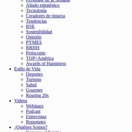
Aliado estratégico
Tecnología
Creadores de riqueza
Tendencias
RSE
Sostenibilidad
Opinión
PYMES
RRHH
Periscopio
TOP+América
Awards of Happiness
Estilo de Vida
Deportes
Turismo
Salud
Gourmet
Roaring 20s
Videos
Webinars
Podcast
Entrevistas
Reportajes
¿Quiénes Somos?