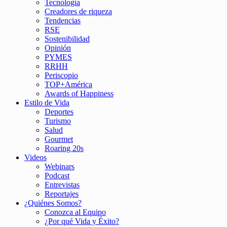
Tecnología
Creadores de riqueza
Tendencias
RSE
Sostenibilidad
Opinión
PYMES
RRHH
Periscopio
TOP+América
Awards of Happiness
Estilo de Vida
Deportes
Turismo
Salud
Gourmet
Roaring 20s
Videos
Webinars
Podcast
Entrevistas
Reportajes
¿Quiénes Somos?
Conozca al Equipo
¿Por qué Vida y Éxito?