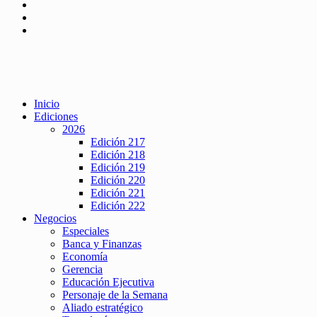
Inicio
Ediciones
2026
Edición 217
Edición 218
Edición 219
Edición 220
Edición 221
Edición 222
Negocios
Especiales
Banca y Finanzas
Economía
Gerencia
Educación Ejecutiva
Personaje de la Semana
Aliado estratégico