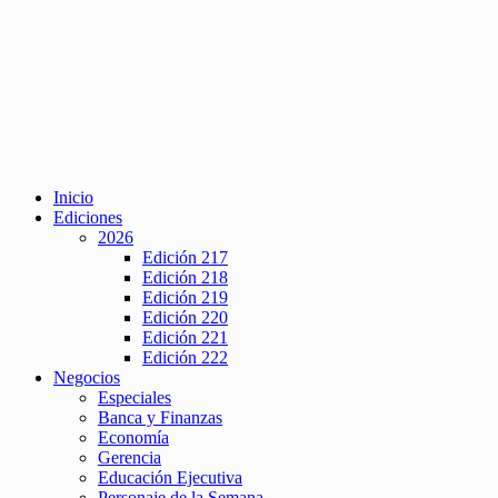
Inicio
Ediciones
2026
Edición 217
Edición 218
Edición 219
Edición 220
Edición 221
Edición 222
Negocios
Especiales
Banca y Finanzas
Economía
Gerencia
Educación Ejecutiva
Personaje de la Semana