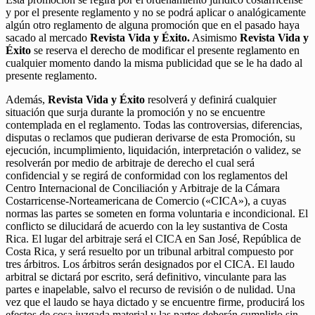
y por el presente reglamento y no se podrá aplicar o analógicamente
algún otro reglamento de alguna promoción que en el pasado haya
sacado al mercado
Revista Vida y Éxito.
Asimismo
Revista Vida y
Éxito
se reserva el derecho de modificar el presente reglamento en
cualquier momento dando la misma publicidad que se le ha dado al
presente reglamento.
Además,
Revista Vida y Éxito
resolverá y definirá cualquier
situación que surja durante la promoción y no se encuentre
contemplada en el reglamento. Todas las controversias, diferencias,
disputas o reclamos que pudieran derivarse de esta Promoción, su
ejecución, incumplimiento, liquidación, interpretación o validez, se
resolverán por medio de arbitraje de derecho el cual será
confidencial y se regirá de conformidad con los reglamentos del
Centro Internacional de Conciliación y Arbitraje de la Cámara
Costarricense-Norteamericana de Comercio («CICA»), a cuyas
normas las partes se someten en forma voluntaria e incondicional. El
conflicto se dilucidará de acuerdo con la ley sustantiva de Costa
Rica. El lugar del arbitraje será el CICA en San José, República de
Costa Rica, y será resuelto por un tribunal arbitral compuesto por
tres árbitros. Los árbitros serán designados por el CICA. El laudo
arbitral se dictará por escrito, será definitivo, vinculante para las
partes e inapelable, salvo el recurso de revisión o de nulidad. Una
vez que el laudo se haya dictado y se encuentre firme, producirá los
efectos de cosa juzgada material y las partes deberán cumplirlo sin