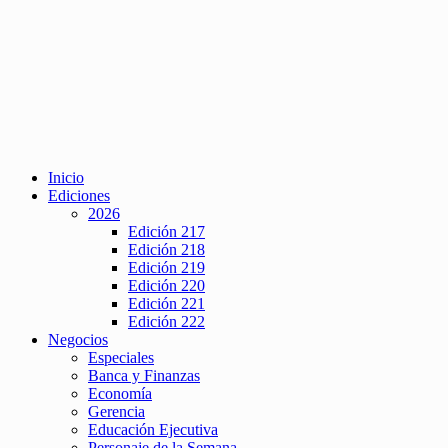
Inicio
Ediciones
2026
Edición 217
Edición 218
Edición 219
Edición 220
Edición 221
Edición 222
Negocios
Especiales
Banca y Finanzas
Economía
Gerencia
Educación Ejecutiva
Personaje de la Semana