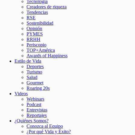
Tecnología
Creadores de riqueza
Tendencias
RSE
Sostenibilidad
Opinión
PYMES
RRHH
Periscopio
TOP+América
Awards of Happiness
Estilo de Vida
Deportes
Turismo
Salud
Gourmet
Roaring 20s
Videos
Webinars
Podcast
Entrevistas
Reportajes
¿Quiénes Somos?
Conozca al Equipo
¿Por qué Vida y Éxito?