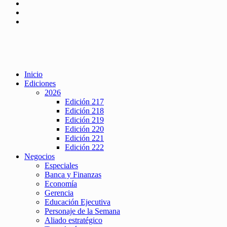
Inicio
Ediciones
2026
Edición 217
Edición 218
Edición 219
Edición 220
Edición 221
Edición 222
Negocios
Especiales
Banca y Finanzas
Economía
Gerencia
Educación Ejecutiva
Personaje de la Semana
Aliado estratégico