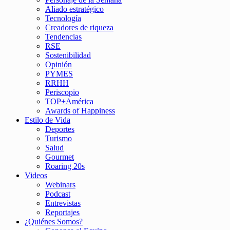
Aliado estratégico
Tecnología
Creadores de riqueza
Tendencias
RSE
Sostenibilidad
Opinión
PYMES
RRHH
Periscopio
TOP+América
Awards of Happiness
Estilo de Vida
Deportes
Turismo
Salud
Gourmet
Roaring 20s
Videos
Webinars
Podcast
Entrevistas
Reportajes
¿Quiénes Somos?