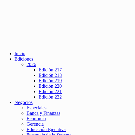
Inicio
Ediciones
2026
Edición 217
Edición 218
Edición 219
Edición 220
Edición 221
Edición 222
Negocios
Especiales
Banca y Finanzas
Economía
Gerencia
Educación Ejecutiva
Personaje de la Semana