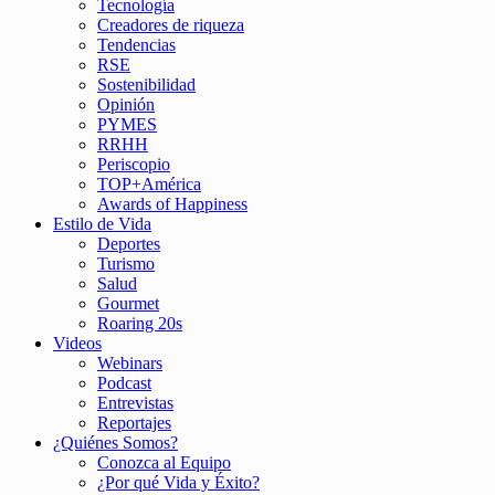
Tecnología
Creadores de riqueza
Tendencias
RSE
Sostenibilidad
Opinión
PYMES
RRHH
Periscopio
TOP+América
Awards of Happiness
Estilo de Vida
Deportes
Turismo
Salud
Gourmet
Roaring 20s
Videos
Webinars
Podcast
Entrevistas
Reportajes
¿Quiénes Somos?
Conozca al Equipo
¿Por qué Vida y Éxito?