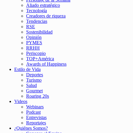
Aliado estratégico
Tecnología
Creadores de riqueza
Tendencias
RSE
Sostenibilidad
Opinión
PYMES
RRHH
Periscopio
TOP+América
Awards of Happiness
Estilo de Vida
Deportes
Turismo
Salud
Gourmet
Roaring 20s
Videos
Webinars
Podcast
Entrevistas
Reportajes
¿Quiénes Somos?