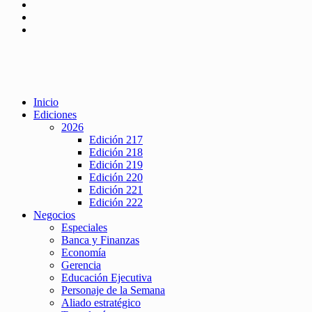
Inicio
Ediciones
2026
Edición 217
Edición 218
Edición 219
Edición 220
Edición 221
Edición 222
Negocios
Especiales
Banca y Finanzas
Economía
Gerencia
Educación Ejecutiva
Personaje de la Semana
Aliado estratégico