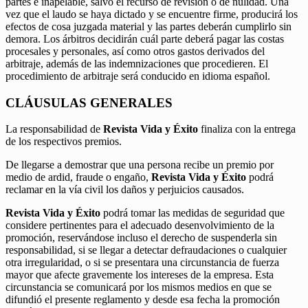
partes e inapelable, salvo el recurso de revisión o de nulidad. Una
vez que el laudo se haya dictado y se encuentre firme, producirá los
efectos de cosa juzgada material y las partes deberán cumplirlo sin
demora. Los árbitros decidirán cuál parte deberá pagar las costas
procesales y personales, así como otros gastos derivados del
arbitraje, además de las indemnizaciones que procedieren. El
procedimiento de arbitraje será conducido en idioma español.
CLÁUSULAS GENERALES
La responsabilidad de
Revista Vida y Éxito
finaliza con la entrega
de los respectivos premios.
De llegarse a demostrar que una persona recibe un premio por
medio de ardid, fraude o engaño,
Revista Vida y Éxito
podrá
reclamar en la vía civil los daños y perjuicios causados.
Revista Vida y Éxito
podrá tomar las medidas de seguridad que
considere pertinentes para el adecuado desenvolvimiento de la
promoción, reservándose incluso el derecho de suspenderla sin
responsabilidad, si se llegar a detectar defraudaciones o cualquier
otra irregularidad, o si se presentara una circunstancia de fuerza
mayor que afecte gravemente los intereses de la empresa. Esta
circunstancia se comunicará por los mismos medios en que se
difundió el presente reglamento y desde esa fecha la promoción