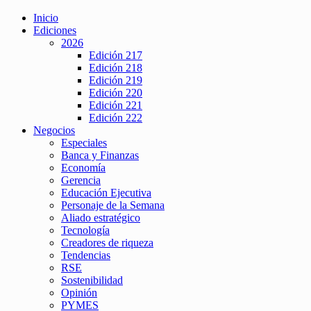
Inicio
Ediciones
2026
Edición 217
Edición 218
Edición 219
Edición 220
Edición 221
Edición 222
Negocios
Especiales
Banca y Finanzas
Economía
Gerencia
Educación Ejecutiva
Personaje de la Semana
Aliado estratégico
Tecnología
Creadores de riqueza
Tendencias
RSE
Sostenibilidad
Opinión
PYMES