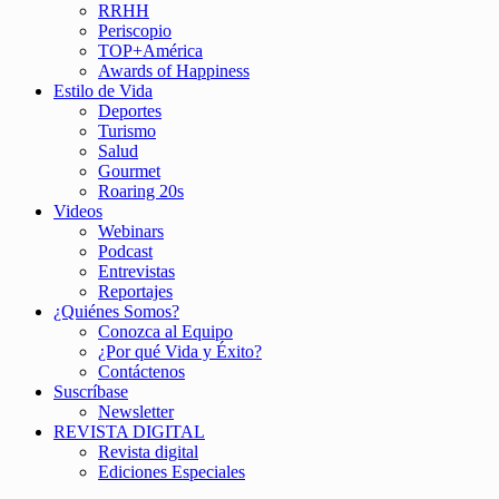
RRHH
Periscopio
TOP+América
Awards of Happiness
Estilo de Vida
Deportes
Turismo
Salud
Gourmet
Roaring 20s
Videos
Webinars
Podcast
Entrevistas
Reportajes
¿Quiénes Somos?
Conozca al Equipo
¿Por qué Vida y Éxito?
Contáctenos
Suscríbase
Newsletter
REVISTA DIGITAL
Revista digital
Ediciones Especiales