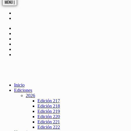
MENÚ |
Inicio
Ediciones
2026
Edición 217
Edición 218
Edición 219
Edición 220
Edición 221
Edición 222