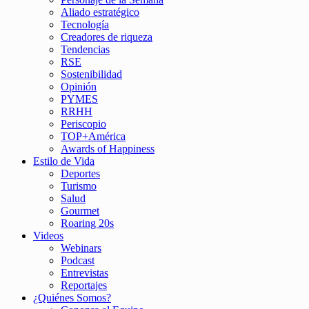
Aliado estratégico
Tecnología
Creadores de riqueza
Tendencias
RSE
Sostenibilidad
Opinión
PYMES
RRHH
Periscopio
TOP+América
Awards of Happiness
Estilo de Vida
Deportes
Turismo
Salud
Gourmet
Roaring 20s
Videos
Webinars
Podcast
Entrevistas
Reportajes
¿Quiénes Somos?