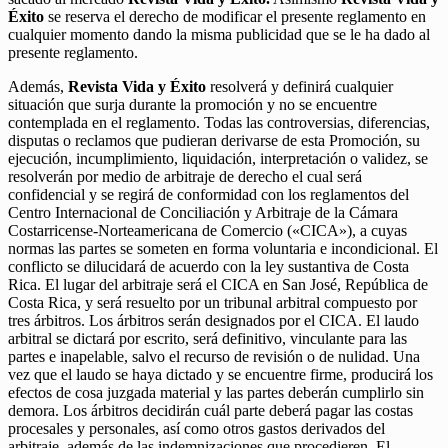
Éxito
se reserva el derecho de modificar el presente reglamento en
cualquier momento dando la misma publicidad que se le ha dado al
presente reglamento.
Además,
Revista Vida y Éxito
resolverá y definirá cualquier
situación que surja durante la promoción y no se encuentre
contemplada en el reglamento. Todas las controversias, diferencias,
disputas o reclamos que pudieran derivarse de esta Promoción, su
ejecución, incumplimiento, liquidación, interpretación o validez, se
resolverán por medio de arbitraje de derecho el cual será
confidencial y se regirá de conformidad con los reglamentos del
Centro Internacional de Conciliación y Arbitraje de la Cámara
Costarricense-Norteamericana de Comercio («CICA»), a cuyas
normas las partes se someten en forma voluntaria e incondicional. El
conflicto se dilucidará de acuerdo con la ley sustantiva de Costa
Rica. El lugar del arbitraje será el CICA en San José, República de
Costa Rica, y será resuelto por un tribunal arbitral compuesto por
tres árbitros. Los árbitros serán designados por el CICA. El laudo
arbitral se dictará por escrito, será definitivo, vinculante para las
partes e inapelable, salvo el recurso de revisión o de nulidad. Una
vez que el laudo se haya dictado y se encuentre firme, producirá los
efectos de cosa juzgada material y las partes deberán cumplirlo sin
demora. Los árbitros decidirán cuál parte deberá pagar las costas
procesales y personales, así como otros gastos derivados del
arbitraje, además de las indemnizaciones que procedieren. El