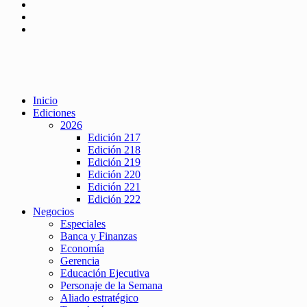
Inicio
Ediciones
2026
Edición 217
Edición 218
Edición 219
Edición 220
Edición 221
Edición 222
Negocios
Especiales
Banca y Finanzas
Economía
Gerencia
Educación Ejecutiva
Personaje de la Semana
Aliado estratégico