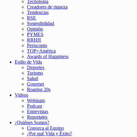
Tecnología
Creadores de riqueza
Tendencias
RSE
Sostenibilidad
Opinión
PYMES
RRHH
Periscopio
TOP+América
Awards of Happiness
Estilo de Vida
Deportes
Turismo
Salud
Gourmet
Roaring 20s
Videos
Webinars
Podcast
Entrevistas
Reportajes
¿Quiénes Somos?
Conozca al Equipo
¿Por qué Vida y Éxito?