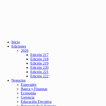
Inicio
Ediciones
2026
Edición 217
Edición 218
Edición 219
Edición 220
Edición 221
Edición 222
Negocios
Especiales
Banca y Finanzas
Economía
Gerencia
Educación Ejecutiva
Personaje de la Semana