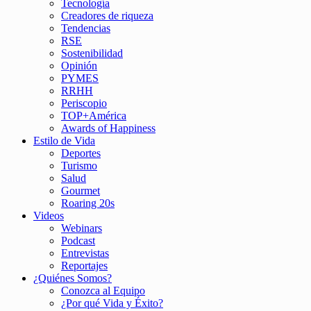
Tecnología
Creadores de riqueza
Tendencias
RSE
Sostenibilidad
Opinión
PYMES
RRHH
Periscopio
TOP+América
Awards of Happiness
Estilo de Vida
Deportes
Turismo
Salud
Gourmet
Roaring 20s
Videos
Webinars
Podcast
Entrevistas
Reportajes
¿Quiénes Somos?
Conozca al Equipo
¿Por qué Vida y Éxito?