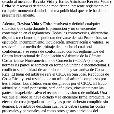
sacado al mercado
Revista Vida y Éxito.
Asimismo
Revista Vida y
Éxito
se reserva el derecho de modificar el presente reglamento en
cualquier momento dando la misma publicidad que se le ha dado al
presente reglamento.
Además,
Revista Vida y Éxito
resolverá y definirá cualquier
situación que surja durante la promoción y no se encuentre
contemplada en el reglamento. Todas las controversias, diferencias,
disputas o reclamos que pudieran derivarse de esta Promoción, su
ejecución, incumplimiento, liquidación, interpretación o validez, se
resolverán por medio de arbitraje de derecho el cual será
confidencial y se regirá de conformidad con los reglamentos del
Centro Internacional de Conciliación y Arbitraje de la Cámara
Costarricense-Norteamericana de Comercio («CICA»), a cuyas
normas las partes se someten en forma voluntaria e incondicional. El
conflicto se dilucidará de acuerdo con la ley sustantiva de Costa
Rica. El lugar del arbitraje será el CICA en San José, República de
Costa Rica, y será resuelto por un tribunal arbitral compuesto por
tres árbitros. Los árbitros serán designados por el CICA. El laudo
arbitral se dictará por escrito, será definitivo, vinculante para las
partes e inapelable, salvo el recurso de revisión o de nulidad. Una
vez que el laudo se haya dictado y se encuentre firme, producirá los
efectos de cosa juzgada material y las partes deberán cumplirlo sin
demora. Los árbitros decidirán cuál parte deberá pagar las costas
procesales y personales, así como otros gastos derivados del