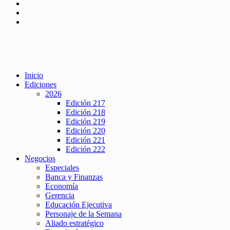
Inicio
Ediciones
2026
Edición 217
Edición 218
Edición 219
Edición 220
Edición 221
Edición 222
Negocios
Especiales
Banca y Finanzas
Economía
Gerencia
Educación Ejecutiva
Personaje de la Semana
Aliado estratégico