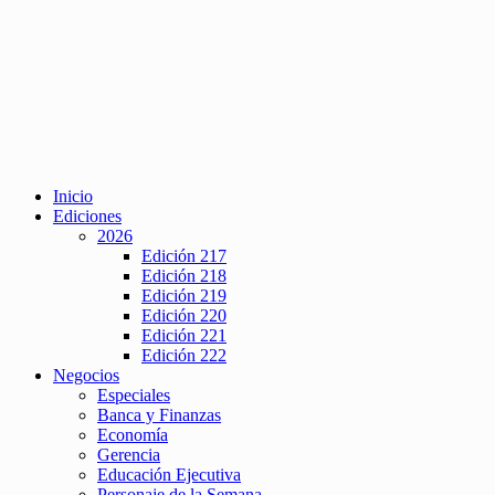
Inicio
Ediciones
2026
Edición 217
Edición 218
Edición 219
Edición 220
Edición 221
Edición 222
Negocios
Especiales
Banca y Finanzas
Economía
Gerencia
Educación Ejecutiva
Personaje de la Semana