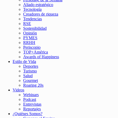
Aliado estratégico
Tecnología
Creadores de riqueza
Tendencias
RSE
Sostenibilidad
Opinión
PYMES
RRHH
Periscopio
TOP+América
Awards of Happiness
Estilo de Vida
Deportes
Turismo
Salud
Gourmet
Roaring 20s
Videos
Webinars
Podcast
Entrevistas
Reportajes
¿Quiénes Somos?