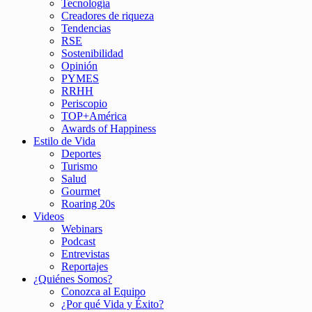
Tecnología
Creadores de riqueza
Tendencias
RSE
Sostenibilidad
Opinión
PYMES
RRHH
Periscopio
TOP+América
Awards of Happiness
Estilo de Vida
Deportes
Turismo
Salud
Gourmet
Roaring 20s
Videos
Webinars
Podcast
Entrevistas
Reportajes
¿Quiénes Somos?
Conozca al Equipo
¿Por qué Vida y Éxito?