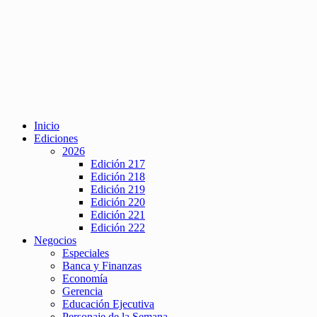
Inicio
Ediciones
2026
Edición 217
Edición 218
Edición 219
Edición 220
Edición 221
Edición 222
Negocios
Especiales
Banca y Finanzas
Economía
Gerencia
Educación Ejecutiva
Personaje de la Semana