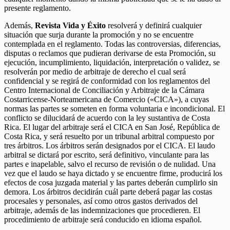
presente reglamento.
Además,
Revista Vida y Éxito
resolverá y definirá cualquier
situación que surja durante la promoción y no se encuentre
contemplada en el reglamento. Todas las controversias, diferencias,
disputas o reclamos que pudieran derivarse de esta Promoción, su
ejecución, incumplimiento, liquidación, interpretación o validez, se
resolverán por medio de arbitraje de derecho el cual será
confidencial y se regirá de conformidad con los reglamentos del
Centro Internacional de Conciliación y Arbitraje de la Cámara
Costarricense-Norteamericana de Comercio («CICA»), a cuyas
normas las partes se someten en forma voluntaria e incondicional. El
conflicto se dilucidará de acuerdo con la ley sustantiva de Costa
Rica. El lugar del arbitraje será el CICA en San José, República de
Costa Rica, y será resuelto por un tribunal arbitral compuesto por
tres árbitros. Los árbitros serán designados por el CICA. El laudo
arbitral se dictará por escrito, será definitivo, vinculante para las
partes e inapelable, salvo el recurso de revisión o de nulidad. Una
vez que el laudo se haya dictado y se encuentre firme, producirá los
efectos de cosa juzgada material y las partes deberán cumplirlo sin
demora. Los árbitros decidirán cuál parte deberá pagar las costas
procesales y personales, así como otros gastos derivados del
arbitraje, además de las indemnizaciones que procedieren. El
procedimiento de arbitraje será conducido en idioma español.