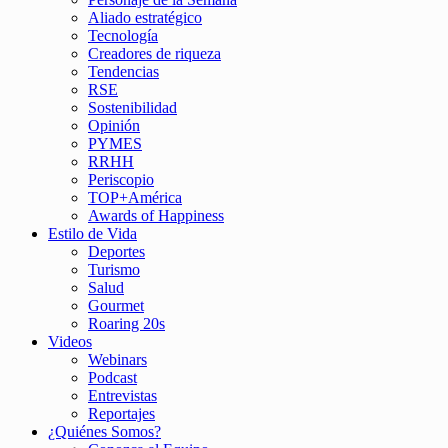
Aliado estratégico
Tecnología
Creadores de riqueza
Tendencias
RSE
Sostenibilidad
Opinión
PYMES
RRHH
Periscopio
TOP+América
Awards of Happiness
Estilo de Vida
Deportes
Turismo
Salud
Gourmet
Roaring 20s
Videos
Webinars
Podcast
Entrevistas
Reportajes
¿Quiénes Somos?