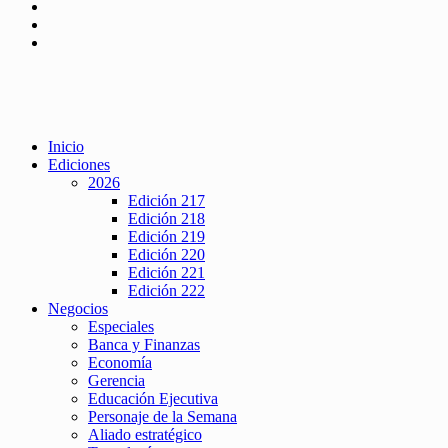
Inicio
Ediciones
2026
Edición 217
Edición 218
Edición 219
Edición 220
Edición 221
Edición 222
Negocios
Especiales
Banca y Finanzas
Economía
Gerencia
Educación Ejecutiva
Personaje de la Semana
Aliado estratégico