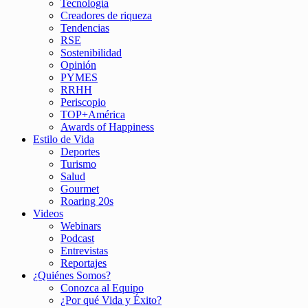
Tecnología
Creadores de riqueza
Tendencias
RSE
Sostenibilidad
Opinión
PYMES
RRHH
Periscopio
TOP+América
Awards of Happiness
Estilo de Vida
Deportes
Turismo
Salud
Gourmet
Roaring 20s
Videos
Webinars
Podcast
Entrevistas
Reportajes
¿Quiénes Somos?
Conozca al Equipo
¿Por qué Vida y Éxito?