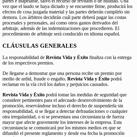
partes e inapelable, salvo el recurso de revisión o de nulidad. Una
vez que el laudo se haya dictado y se encuentre firme, producirá los
efectos de cosa juzgada material y las partes deberán cumplirlo sin
demora. Los árbitros decidirán cuál parte deberá pagar las costas
procesales y personales, así como otros gastos derivados del
arbitraje, además de las indemnizaciones que procedieren. El
procedimiento de arbitraje será conducido en idioma español.
CLÁUSULAS GENERALES
La responsabilidad de
Revista Vida y Éxito
finaliza con la entrega
de los respectivos premios.
De llegarse a demostrar que una persona recibe un premio por
medio de ardid, fraude o engaño,
Revista Vida y Éxito
podrá
reclamar en la vía civil los daños y perjuicios causados.
Revista Vida y Éxito
podrá tomar las medidas de seguridad que
considere pertinentes para el adecuado desenvolvimiento de la
promoción, reservándose incluso el derecho de suspenderla sin
responsabilidad, si se llegar a detectar defraudaciones o cualquier
otra irregularidad, o si se presentara una circunstancia de fuerza
mayor que afecte gravemente los intereses de la empresa. Esta
circunstancia se comunicará por los mismos medios en que se
difundió el presente reglamento y desde esa fecha la promoción