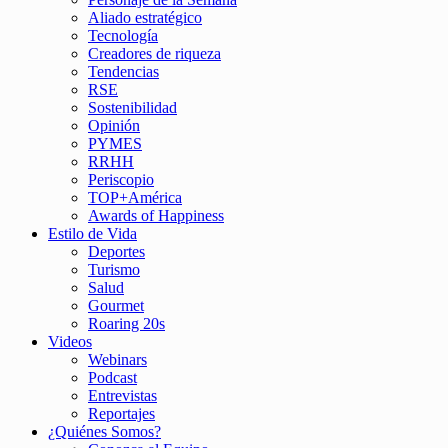
Aliado estratégico
Tecnología
Creadores de riqueza
Tendencias
RSE
Sostenibilidad
Opinión
PYMES
RRHH
Periscopio
TOP+América
Awards of Happiness
Estilo de Vida
Deportes
Turismo
Salud
Gourmet
Roaring 20s
Videos
Webinars
Podcast
Entrevistas
Reportajes
¿Quiénes Somos?