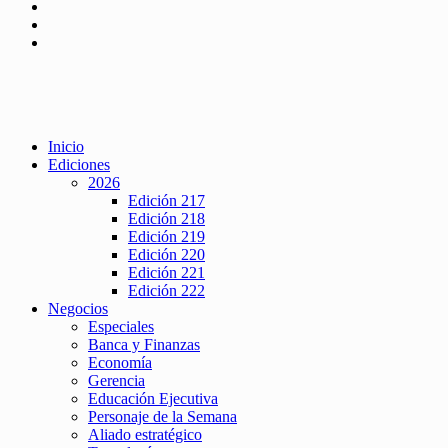
Inicio
Ediciones
2026
Edición 217
Edición 218
Edición 219
Edición 220
Edición 221
Edición 222
Negocios
Especiales
Banca y Finanzas
Economía
Gerencia
Educación Ejecutiva
Personaje de la Semana
Aliado estratégico