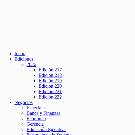
Inicio
Ediciones
2026
Edición 217
Edición 218
Edición 219
Edición 220
Edición 221
Edición 222
Negocios
Especiales
Banca y Finanzas
Economía
Gerencia
Educación Ejecutiva
Personaje de la Semana