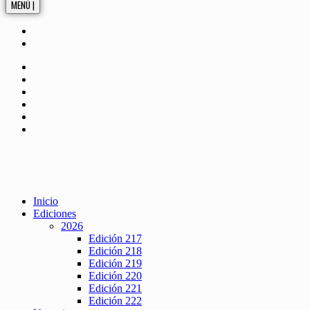
MENÚ |
Inicio
Ediciones
2026
Edición 217
Edición 218
Edición 219
Edición 220
Edición 221
Edición 222