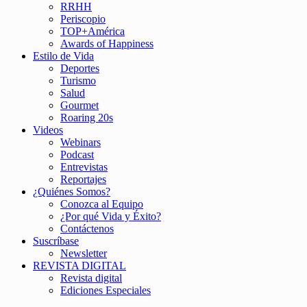
RRHH
Periscopio
TOP+América
Awards of Happiness
Estilo de Vida
Deportes
Turismo
Salud
Gourmet
Roaring 20s
Videos
Webinars
Podcast
Entrevistas
Reportajes
¿Quiénes Somos?
Conozca al Equipo
¿Por qué Vida y Éxito?
Contáctenos
Suscríbase
Newsletter
REVISTA DIGITAL
Revista digital
Ediciones Especiales