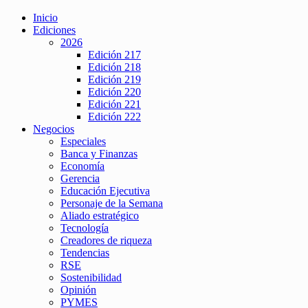
Inicio
Ediciones
2026
Edición 217
Edición 218
Edición 219
Edición 220
Edición 221
Edición 222
Negocios
Especiales
Banca y Finanzas
Economía
Gerencia
Educación Ejecutiva
Personaje de la Semana
Aliado estratégico
Tecnología
Creadores de riqueza
Tendencias
RSE
Sostenibilidad
Opinión
PYMES