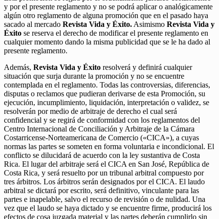
y por el presente reglamento y no se podrá aplicar o analógicamente
algún otro reglamento de alguna promoción que en el pasado haya
sacado al mercado
Revista Vida y Éxito.
Asimismo
Revista Vida y
Éxito
se reserva el derecho de modificar el presente reglamento en
cualquier momento dando la misma publicidad que se le ha dado al
presente reglamento.
Además,
Revista Vida y Éxito
resolverá y definirá cualquier
situación que surja durante la promoción y no se encuentre
contemplada en el reglamento. Todas las controversias, diferencias,
disputas o reclamos que pudieran derivarse de esta Promoción, su
ejecución, incumplimiento, liquidación, interpretación o validez, se
resolverán por medio de arbitraje de derecho el cual será
confidencial y se regirá de conformidad con los reglamentos del
Centro Internacional de Conciliación y Arbitraje de la Cámara
Costarricense-Norteamericana de Comercio («CICA»), a cuyas
normas las partes se someten en forma voluntaria e incondicional. El
conflicto se dilucidará de acuerdo con la ley sustantiva de Costa
Rica. El lugar del arbitraje será el CICA en San José, República de
Costa Rica, y será resuelto por un tribunal arbitral compuesto por
tres árbitros. Los árbitros serán designados por el CICA. El laudo
arbitral se dictará por escrito, será definitivo, vinculante para las
partes e inapelable, salvo el recurso de revisión o de nulidad. Una
vez que el laudo se haya dictado y se encuentre firme, producirá los
efectos de cosa juzgada material y las partes deberán cumplirlo sin