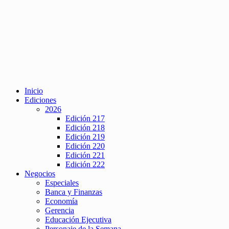
Inicio
Ediciones
2026
Edición 217
Edición 218
Edición 219
Edición 220
Edición 221
Edición 222
Negocios
Especiales
Banca y Finanzas
Economía
Gerencia
Educación Ejecutiva
Personaje de la Semana