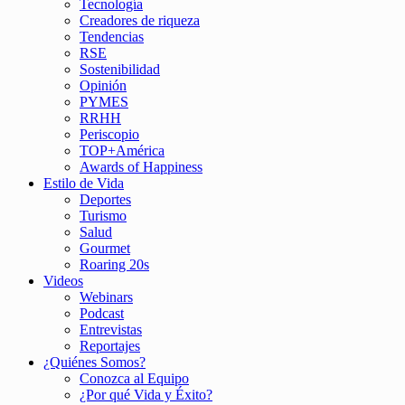
Tecnología
Creadores de riqueza
Tendencias
RSE
Sostenibilidad
Opinión
PYMES
RRHH
Periscopio
TOP+América
Awards of Happiness
Estilo de Vida
Deportes
Turismo
Salud
Gourmet
Roaring 20s
Videos
Webinars
Podcast
Entrevistas
Reportajes
¿Quiénes Somos?
Conozca al Equipo
¿Por qué Vida y Éxito?