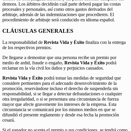
demora. Los árbitros decidirán cuál parte deberá pagar las costas
procesales y personales, así como otros gastos derivados del
arbitraje, además de las indemnizaciones que procedieren. El
procedimiento de arbitraje será conducido en idioma español.
CLÁUSULAS GENERALES
La responsabilidad de
Revista Vida y Éxito
finaliza con la entrega
de los respectivos premios.
De llegarse a demostrar que una persona recibe un premio por
medio de ardid, fraude o engaño,
Revista Vida y Éxito
podrá
reclamar en la vía civil los daños y perjuicios causados.
Revista Vida y Éxito
podrá tomar las medidas de seguridad que
considere pertinentes para el adecuado desenvolvimiento de la
promoción, reservándose incluso el derecho de suspenderla sin
responsabilidad, si se llegar a detectar defraudaciones o cualquier
otra irregularidad, o si se presentara una circunstancia de fuerza
mayor que afecte gravemente los intereses de la empresa. Esta
circunstancia se comunicará por los mismos medios en que se
difundió el presente reglamento y desde esa fecha la promoción
cesará.
Si el ganador no acepta el premio o sus condiciones, se tendrá como