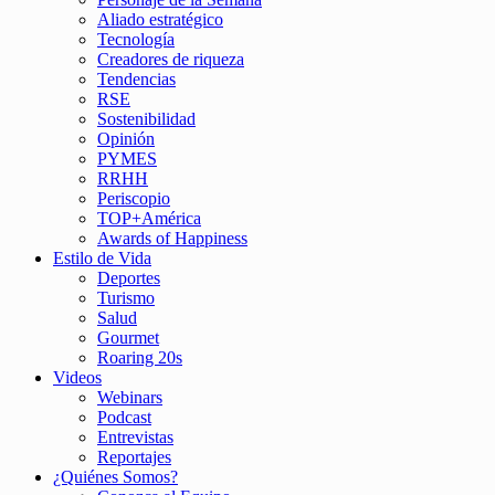
Aliado estratégico
Tecnología
Creadores de riqueza
Tendencias
RSE
Sostenibilidad
Opinión
PYMES
RRHH
Periscopio
TOP+América
Awards of Happiness
Estilo de Vida
Deportes
Turismo
Salud
Gourmet
Roaring 20s
Videos
Webinars
Podcast
Entrevistas
Reportajes
¿Quiénes Somos?