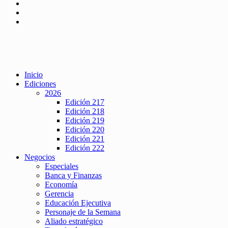
Inicio
Ediciones
2026
Edición 217
Edición 218
Edición 219
Edición 220
Edición 221
Edición 222
Negocios
Especiales
Banca y Finanzas
Economía
Gerencia
Educación Ejecutiva
Personaje de la Semana
Aliado estratégico