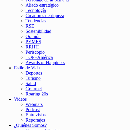
Aliado estratégico
Tecnología
Creadores de riqueza
Tendencias
RSE
Sostenibilidad
Opinión
PYMES
RRHH
Periscopio
TOP+América
Awards of Happiness
Estilo de Vida
Deportes
Turismo
Salud
Gourmet
Roaring 20s
Videos
Webinars
Podcast
Entrevistas
Reportajes
¿Quiénes Somos?