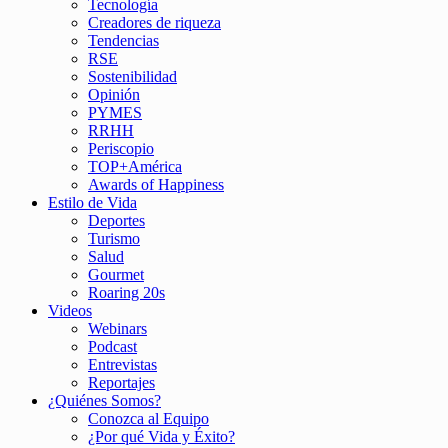
Tecnología
Creadores de riqueza
Tendencias
RSE
Sostenibilidad
Opinión
PYMES
RRHH
Periscopio
TOP+América
Awards of Happiness
Estilo de Vida
Deportes
Turismo
Salud
Gourmet
Roaring 20s
Videos
Webinars
Podcast
Entrevistas
Reportajes
¿Quiénes Somos?
Conozca al Equipo
¿Por qué Vida y Éxito?