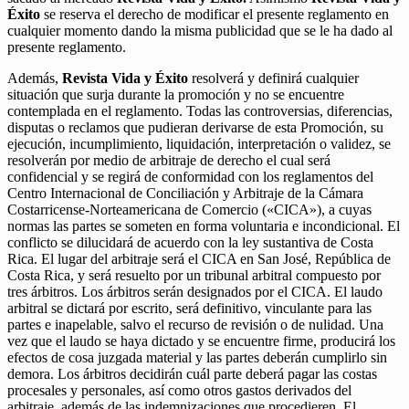
Éxito
se reserva el derecho de modificar el presente reglamento en
cualquier momento dando la misma publicidad que se le ha dado al
presente reglamento.
Además,
Revista Vida y Éxito
resolverá y definirá cualquier
situación que surja durante la promoción y no se encuentre
contemplada en el reglamento. Todas las controversias, diferencias,
disputas o reclamos que pudieran derivarse de esta Promoción, su
ejecución, incumplimiento, liquidación, interpretación o validez, se
resolverán por medio de arbitraje de derecho el cual será
confidencial y se regirá de conformidad con los reglamentos del
Centro Internacional de Conciliación y Arbitraje de la Cámara
Costarricense-Norteamericana de Comercio («CICA»), a cuyas
normas las partes se someten en forma voluntaria e incondicional. El
conflicto se dilucidará de acuerdo con la ley sustantiva de Costa
Rica. El lugar del arbitraje será el CICA en San José, República de
Costa Rica, y será resuelto por un tribunal arbitral compuesto por
tres árbitros. Los árbitros serán designados por el CICA. El laudo
arbitral se dictará por escrito, será definitivo, vinculante para las
partes e inapelable, salvo el recurso de revisión o de nulidad. Una
vez que el laudo se haya dictado y se encuentre firme, producirá los
efectos de cosa juzgada material y las partes deberán cumplirlo sin
demora. Los árbitros decidirán cuál parte deberá pagar las costas
procesales y personales, así como otros gastos derivados del
arbitraje, además de las indemnizaciones que procedieren. El