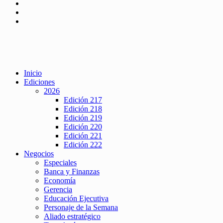
Inicio
Ediciones
2026
Edición 217
Edición 218
Edición 219
Edición 220
Edición 221
Edición 222
Negocios
Especiales
Banca y Finanzas
Economía
Gerencia
Educación Ejecutiva
Personaje de la Semana
Aliado estratégico