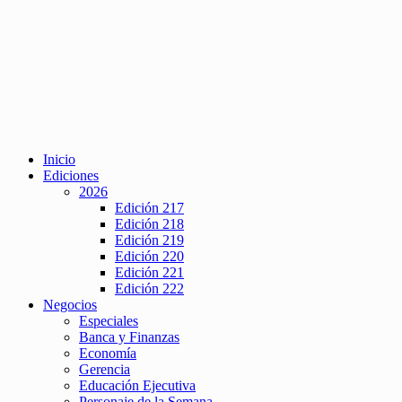
Inicio
Ediciones
2026
Edición 217
Edición 218
Edición 219
Edición 220
Edición 221
Edición 222
Negocios
Especiales
Banca y Finanzas
Economía
Gerencia
Educación Ejecutiva
Personaje de la Semana