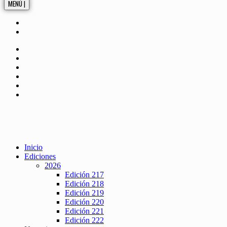
MENÚ |
Inicio
Ediciones
2026
Edición 217
Edición 218
Edición 219
Edición 220
Edición 221
Edición 222