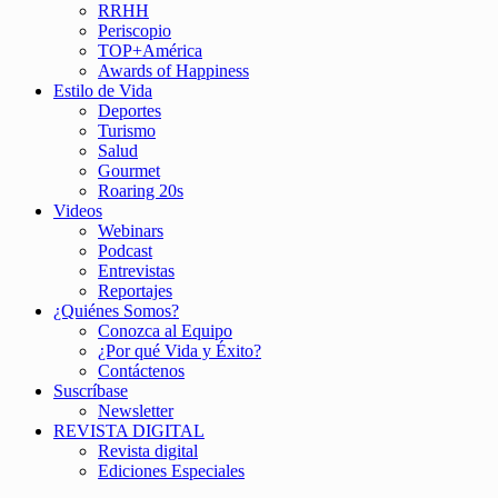
RRHH
Periscopio
TOP+América
Awards of Happiness
Estilo de Vida
Deportes
Turismo
Salud
Gourmet
Roaring 20s
Videos
Webinars
Podcast
Entrevistas
Reportajes
¿Quiénes Somos?
Conozca al Equipo
¿Por qué Vida y Éxito?
Contáctenos
Suscríbase
Newsletter
REVISTA DIGITAL
Revista digital
Ediciones Especiales