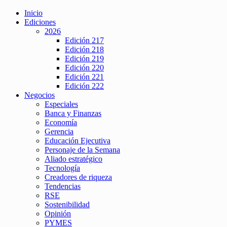
Inicio
Ediciones
2026
Edición 217
Edición 218
Edición 219
Edición 220
Edición 221
Edición 222
Negocios
Especiales
Banca y Finanzas
Economía
Gerencia
Educación Ejecutiva
Personaje de la Semana
Aliado estratégico
Tecnología
Creadores de riqueza
Tendencias
RSE
Sostenibilidad
Opinión
PYMES