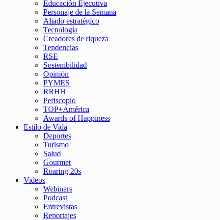
Educación Ejecutiva
Personaje de la Semana
Aliado estratégico
Tecnología
Creadores de riqueza
Tendencias
RSE
Sostenibilidad
Opinión
PYMES
RRHH
Periscopio
TOP+América
Awards of Happiness
Estilo de Vida
Deportes
Turismo
Salud
Gourmet
Roaring 20s
Videos
Webinars
Podcast
Entrevistas
Reportajes