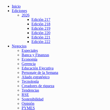
Inicio
Ediciones
2026
Edición 217
Edición 218
Edición 219
Edición 220
Edición 221
Edición 222
Negocios
Especiales
Banca y Finanzas
Economía
Gerencia
Educación Ejecutiva
Personaje de la Semana
Aliado estratégico
Tecnología
Creadores de riqueza
Tendencias
RSE
Sostenibilidad
Opinión
PYMES