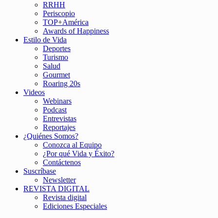
RRHH
Periscopio
TOP+América
Awards of Happiness
Estilo de Vida
Deportes
Turismo
Salud
Gourmet
Roaring 20s
Videos
Webinars
Podcast
Entrevistas
Reportajes
¿Quiénes Somos?
Conozca al Equipo
¿Por qué Vida y Éxito?
Contáctenos
Suscríbase
Newsletter
REVISTA DIGITAL
Revista digital
Ediciones Especiales