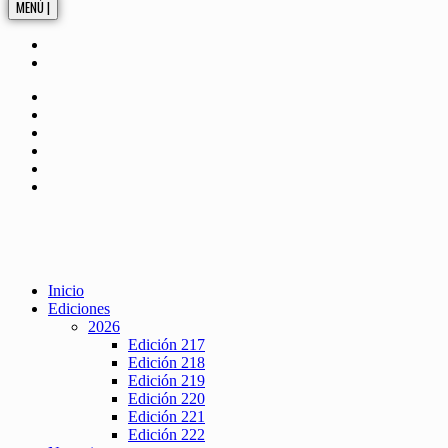
MENÚ |
Inicio
Ediciones
2026
Edición 217
Edición 218
Edición 219
Edición 220
Edición 221
Edición 222