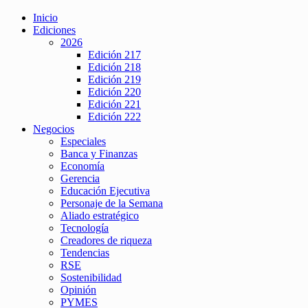
Inicio
Ediciones
2026
Edición 217
Edición 218
Edición 219
Edición 220
Edición 221
Edición 222
Negocios
Especiales
Banca y Finanzas
Economía
Gerencia
Educación Ejecutiva
Personaje de la Semana
Aliado estratégico
Tecnología
Creadores de riqueza
Tendencias
RSE
Sostenibilidad
Opinión
PYMES