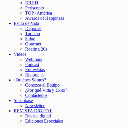
RRHH
Periscopio
TOP+América
Awards of Happiness
Estilo de Vida
Deportes
Turismo
Salud
Gourmet
Roaring 20s
Videos
Webinars
Podcast
Entrevistas
Reportajes
¿Quiénes Somos?
Conozca al Equipo
¿Por qué Vida y Éxito?
Contáctenos
Suscríbase
Newsletter
REVISTA DIGITAL
Revista digital
Ediciones Especiales