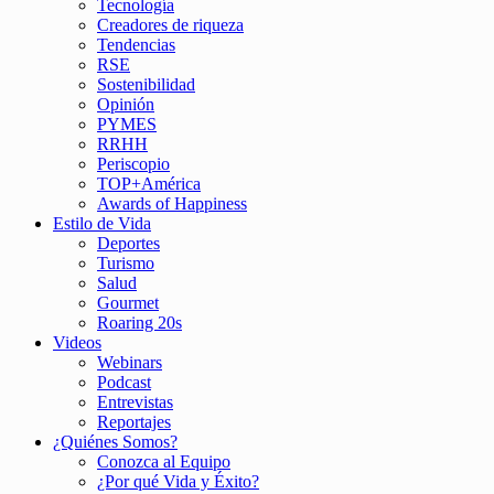
Tecnología
Creadores de riqueza
Tendencias
RSE
Sostenibilidad
Opinión
PYMES
RRHH
Periscopio
TOP+América
Awards of Happiness
Estilo de Vida
Deportes
Turismo
Salud
Gourmet
Roaring 20s
Videos
Webinars
Podcast
Entrevistas
Reportajes
¿Quiénes Somos?
Conozca al Equipo
¿Por qué Vida y Éxito?