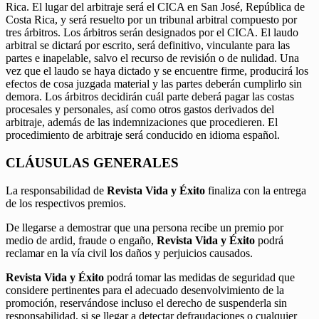
Rica. El lugar del arbitraje será el CICA en San José, República de
Costa Rica, y será resuelto por un tribunal arbitral compuesto por
tres árbitros. Los árbitros serán designados por el CICA. El laudo
arbitral se dictará por escrito, será definitivo, vinculante para las
partes e inapelable, salvo el recurso de revisión o de nulidad. Una
vez que el laudo se haya dictado y se encuentre firme, producirá los
efectos de cosa juzgada material y las partes deberán cumplirlo sin
demora. Los árbitros decidirán cuál parte deberá pagar las costas
procesales y personales, así como otros gastos derivados del
arbitraje, además de las indemnizaciones que procedieren. El
procedimiento de arbitraje será conducido en idioma español.
CLÁUSULAS GENERALES
La responsabilidad de
Revista Vida y Éxito
finaliza con la entrega
de los respectivos premios.
De llegarse a demostrar que una persona recibe un premio por
medio de ardid, fraude o engaño,
Revista Vida y Éxito
podrá
reclamar en la vía civil los daños y perjuicios causados.
Revista Vida y Éxito
podrá tomar las medidas de seguridad que
considere pertinentes para el adecuado desenvolvimiento de la
promoción, reservándose incluso el derecho de suspenderla sin
responsabilidad, si se llegar a detectar defraudaciones o cualquier