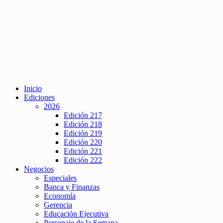
Inicio
Ediciones
2026
Edición 217
Edición 218
Edición 219
Edición 220
Edición 221
Edición 222
Negocios
Especiales
Banca y Finanzas
Economía
Gerencia
Educación Ejecutiva
Personaje de la Semana