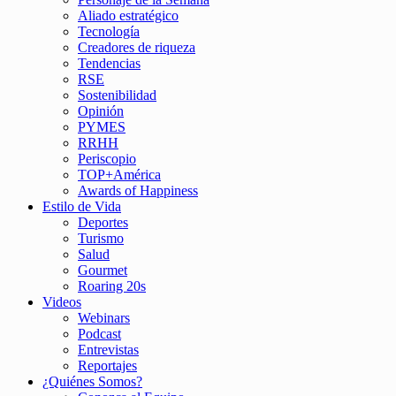
Aliado estratégico
Tecnología
Creadores de riqueza
Tendencias
RSE
Sostenibilidad
Opinión
PYMES
RRHH
Periscopio
TOP+América
Awards of Happiness
Estilo de Vida
Deportes
Turismo
Salud
Gourmet
Roaring 20s
Videos
Webinars
Podcast
Entrevistas
Reportajes
¿Quiénes Somos?