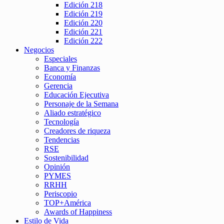
Edición 218
Edición 219
Edición 220
Edición 221
Edición 222
Negocios
Especiales
Banca y Finanzas
Economía
Gerencia
Educación Ejecutiva
Personaje de la Semana
Aliado estratégico
Tecnología
Creadores de riqueza
Tendencias
RSE
Sostenibilidad
Opinión
PYMES
RRHH
Periscopio
TOP+América
Awards of Happiness
Estilo de Vida