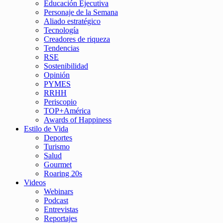
Educación Ejecutiva
Personaje de la Semana
Aliado estratégico
Tecnología
Creadores de riqueza
Tendencias
RSE
Sostenibilidad
Opinión
PYMES
RRHH
Periscopio
TOP+América
Awards of Happiness
Estilo de Vida
Deportes
Turismo
Salud
Gourmet
Roaring 20s
Videos
Webinars
Podcast
Entrevistas
Reportajes