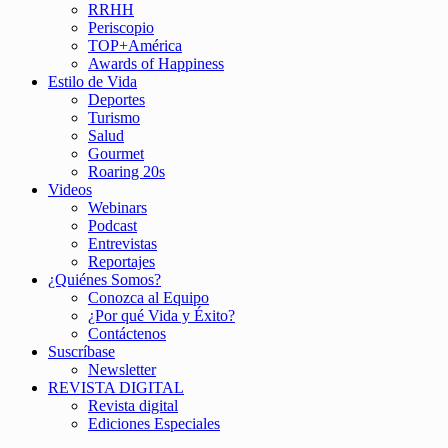
RRHH
Periscopio
TOP+América
Awards of Happiness
Estilo de Vida
Deportes
Turismo
Salud
Gourmet
Roaring 20s
Videos
Webinars
Podcast
Entrevistas
Reportajes
¿Quiénes Somos?
Conozca al Equipo
¿Por qué Vida y Éxito?
Contáctenos
Suscríbase
Newsletter
REVISTA DIGITAL
Revista digital
Ediciones Especiales