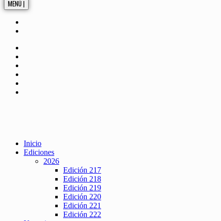
MENÚ |
Inicio
Ediciones
2026
Edición 217
Edición 218
Edición 219
Edición 220
Edición 221
Edición 222