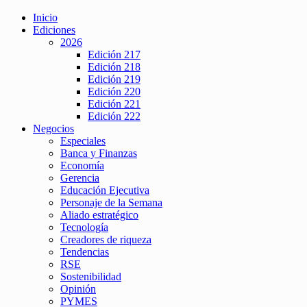
Inicio
Ediciones
2026
Edición 217
Edición 218
Edición 219
Edición 220
Edición 221
Edición 222
Negocios
Especiales
Banca y Finanzas
Economía
Gerencia
Educación Ejecutiva
Personaje de la Semana
Aliado estratégico
Tecnología
Creadores de riqueza
Tendencias
RSE
Sostenibilidad
Opinión
PYMES