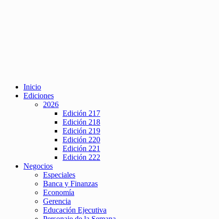
Inicio
Ediciones
2026
Edición 217
Edición 218
Edición 219
Edición 220
Edición 221
Edición 222
Negocios
Especiales
Banca y Finanzas
Economía
Gerencia
Educación Ejecutiva
Personaje de la Semana