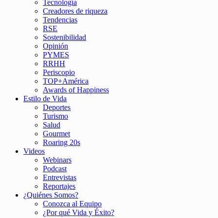
Tecnología
Creadores de riqueza
Tendencias
RSE
Sostenibilidad
Opinión
PYMES
RRHH
Periscopio
TOP+América
Awards of Happiness
Estilo de Vida
Deportes
Turismo
Salud
Gourmet
Roaring 20s
Videos
Webinars
Podcast
Entrevistas
Reportajes
¿Quiénes Somos?
Conozca al Equipo
¿Por qué Vida y Éxito?