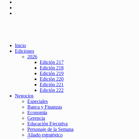
Inicio
Ediciones
2026
Edición 217
Edición 218
Edición 219
Edición 220
Edición 221
Edición 222
Negocios
Especiales
Banca y Finanzas
Economía
Gerencia
Educación Ejecutiva
Personaje de la Semana
Aliado estratégico