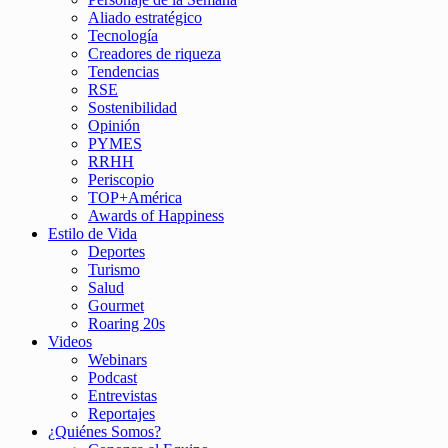
Aliado estratégico
Tecnología
Creadores de riqueza
Tendencias
RSE
Sostenibilidad
Opinión
PYMES
RRHH
Periscopio
TOP+América
Awards of Happiness
Estilo de Vida
Deportes
Turismo
Salud
Gourmet
Roaring 20s
Videos
Webinars
Podcast
Entrevistas
Reportajes
¿Quiénes Somos?