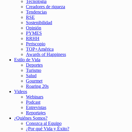
Tecnología
Creadores de riqueza
Tendencias
RSE
Sostenibilidad
Opinión
PYMES
RRHH
Periscopio
TOP+América
Awards of Happiness
Estilo de Vida
Deportes
Turismo
Salud
Gourmet
Roaring 20s
Videos
Webinars
Podcast
Entrevistas
Reportajes
¿Quiénes Somos?
Conozca al Equipo
¿Por qué Vida y Éxito?