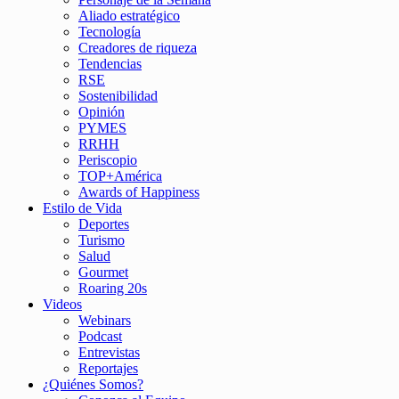
Aliado estratégico
Tecnología
Creadores de riqueza
Tendencias
RSE
Sostenibilidad
Opinión
PYMES
RRHH
Periscopio
TOP+América
Awards of Happiness
Estilo de Vida
Deportes
Turismo
Salud
Gourmet
Roaring 20s
Videos
Webinars
Podcast
Entrevistas
Reportajes
¿Quiénes Somos?