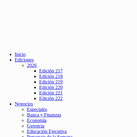
Inicio
Ediciones
2026
Edición 217
Edición 218
Edición 219
Edición 220
Edición 221
Edición 222
Negocios
Especiales
Banca y Finanzas
Economía
Gerencia
Educación Ejecutiva
Personaje de la Semana