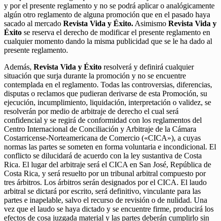
y por el presente reglamento y no se podrá aplicar o analógicamente
algún otro reglamento de alguna promoción que en el pasado haya
sacado al mercado
Revista Vida y Éxito.
Asimismo
Revista Vida y
Éxito
se reserva el derecho de modificar el presente reglamento en
cualquier momento dando la misma publicidad que se le ha dado al
presente reglamento.
Además,
Revista Vida y Éxito
resolverá y definirá cualquier
situación que surja durante la promoción y no se encuentre
contemplada en el reglamento. Todas las controversias, diferencias,
disputas o reclamos que pudieran derivarse de esta Promoción, su
ejecución, incumplimiento, liquidación, interpretación o validez, se
resolverán por medio de arbitraje de derecho el cual será
confidencial y se regirá de conformidad con los reglamentos del
Centro Internacional de Conciliación y Arbitraje de la Cámara
Costarricense-Norteamericana de Comercio («CICA»), a cuyas
normas las partes se someten en forma voluntaria e incondicional. El
conflicto se dilucidará de acuerdo con la ley sustantiva de Costa
Rica. El lugar del arbitraje será el CICA en San José, República de
Costa Rica, y será resuelto por un tribunal arbitral compuesto por
tres árbitros. Los árbitros serán designados por el CICA. El laudo
arbitral se dictará por escrito, será definitivo, vinculante para las
partes e inapelable, salvo el recurso de revisión o de nulidad. Una
vez que el laudo se haya dictado y se encuentre firme, producirá los
efectos de cosa juzgada material y las partes deberán cumplirlo sin