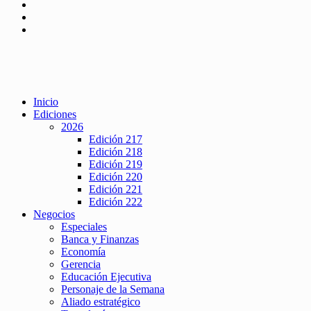
Inicio
Ediciones
2026
Edición 217
Edición 218
Edición 219
Edición 220
Edición 221
Edición 222
Negocios
Especiales
Banca y Finanzas
Economía
Gerencia
Educación Ejecutiva
Personaje de la Semana
Aliado estratégico