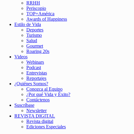
RRHH
Periscopio
TOP+América
Awards of Happiness
Estilo de Vida
Deportes
Turismo
Salud
Gourmet
Roaring 20s
Videos
Webinars
Podcast
Entrevistas
Reportajes
¿Quiénes Somos?
Conozca al Equipo
¿Por qué Vida y Éxito?
Contáctenos
Suscríbase
Newsletter
REVISTA DIGITAL
Revista digital
Ediciones Especiales