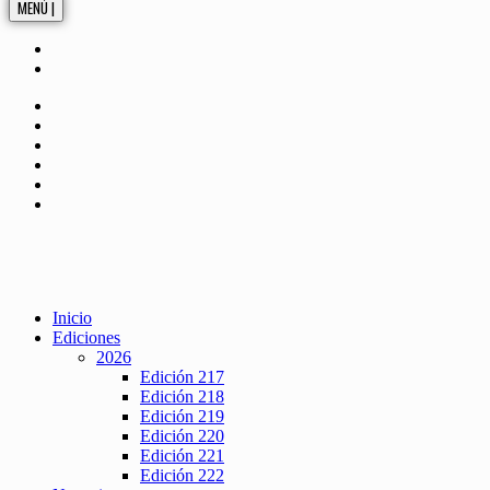
MENÚ |
Inicio
Ediciones
2026
Edición 217
Edición 218
Edición 219
Edición 220
Edición 221
Edición 222