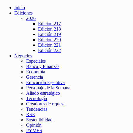
Inicio
Ediciones
2026
Edición 217
Edición 218
Edición 219
Edición 220
Edición 221
Edición 222
Negocios
Especiales
Banca y Finanzas
Economía
Gerencia
Educación Ejecutiva
Personaje de la Semana
Aliado estratégico
Tecnología
Creadores de riqueza
Tendencias
RSE
Sostenibilidad
Opinión
PYMES