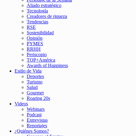
Aliado estratégico
Tecnología
Creadores de riqueza
Tendencias
RSE
Sostenibilidad
Opinión
PYMES
RRHH
Periscopio
TOP+América
Awards of Happiness
Estilo de Vida
Deportes
Turismo
Salud
Gourmet
Roaring 20s
Videos
Webinars
Podcast
Entrevistas
Reportajes
¿Quiénes Somos?