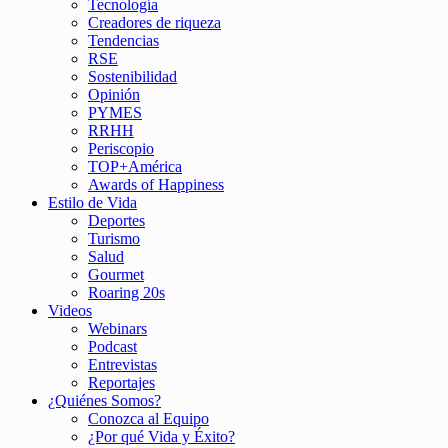
Tecnología
Creadores de riqueza
Tendencias
RSE
Sostenibilidad
Opinión
PYMES
RRHH
Periscopio
TOP+América
Awards of Happiness
Estilo de Vida
Deportes
Turismo
Salud
Gourmet
Roaring 20s
Videos
Webinars
Podcast
Entrevistas
Reportajes
¿Quiénes Somos?
Conozca al Equipo
¿Por qué Vida y Éxito?