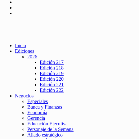
Inicio
Ediciones
2026
Edición 217
Edición 218
Edición 219
Edición 220
Edición 221
Edición 222
Negocios
Especiales
Banca y Finanzas
Economía
Gerencia
Educación Ejecutiva
Personaje de la Semana
Aliado estratégico