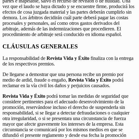
partes e inapelable, salvo el recurso de revisión o de nulidad. Una
vez que el laudo se haya dictado y se encuentre firme, producirá los
efectos de cosa juzgada material y las partes deberán cumplirlo sin
demora. Los árbitros decidirán cuál parte deberá pagar las costas
procesales y personales, así como otros gastos derivados del
arbitraje, además de las indemnizaciones que procedieren. El
procedimiento de arbitraje será conducido en idioma español.
CLÁUSULAS GENERALES
La responsabilidad de
Revista Vida y Éxito
finaliza con la entrega
de los respectivos premios.
De llegarse a demostrar que una persona recibe un premio por
medio de ardid, fraude o engaño,
Revista Vida y Éxito
podrá
reclamar en la vía civil los daños y perjuicios causados.
Revista Vida y Éxito
podrá tomar las medidas de seguridad que
considere pertinentes para el adecuado desenvolvimiento de la
promoción, reservándose incluso el derecho de suspenderla sin
responsabilidad, si se llegar a detectar defraudaciones o cualquier
otra irregularidad, o si se presentara una circunstancia de fuerza
mayor que afecte gravemente los intereses de la empresa. Esta
circunstancia se comunicará por los mismos medios en que se
difundió el presente reglamento y desde esa fecha la promoción