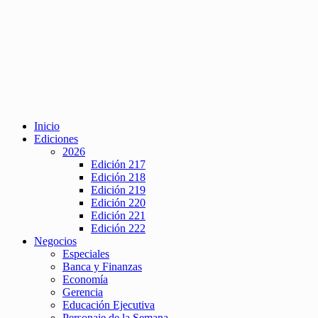
Inicio
Ediciones
2026
Edición 217
Edición 218
Edición 219
Edición 220
Edición 221
Edición 222
Negocios
Especiales
Banca y Finanzas
Economía
Gerencia
Educación Ejecutiva
Personaje de la Semana