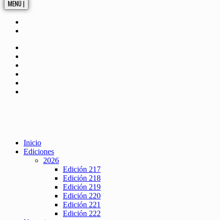
MENÚ |
Inicio
Ediciones
2026
Edición 217
Edición 218
Edición 219
Edición 220
Edición 221
Edición 222