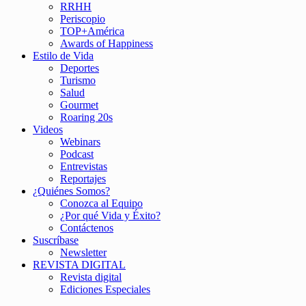
RRHH
Periscopio
TOP+América
Awards of Happiness
Estilo de Vida
Deportes
Turismo
Salud
Gourmet
Roaring 20s
Videos
Webinars
Podcast
Entrevistas
Reportajes
¿Quiénes Somos?
Conozca al Equipo
¿Por qué Vida y Éxito?
Contáctenos
Suscríbase
Newsletter
REVISTA DIGITAL
Revista digital
Ediciones Especiales