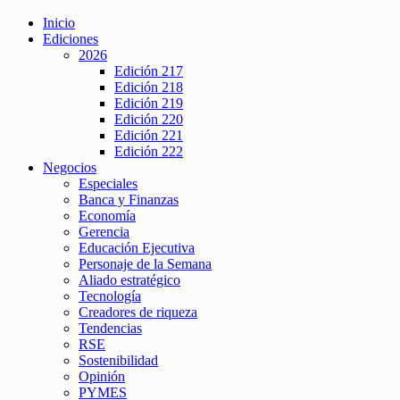
Inicio
Ediciones
2026
Edición 217
Edición 218
Edición 219
Edición 220
Edición 221
Edición 222
Negocios
Especiales
Banca y Finanzas
Economía
Gerencia
Educación Ejecutiva
Personaje de la Semana
Aliado estratégico
Tecnología
Creadores de riqueza
Tendencias
RSE
Sostenibilidad
Opinión
PYMES