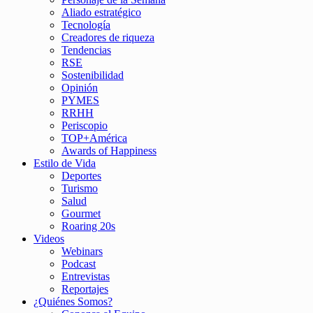
Aliado estratégico
Tecnología
Creadores de riqueza
Tendencias
RSE
Sostenibilidad
Opinión
PYMES
RRHH
Periscopio
TOP+América
Awards of Happiness
Estilo de Vida
Deportes
Turismo
Salud
Gourmet
Roaring 20s
Videos
Webinars
Podcast
Entrevistas
Reportajes
¿Quiénes Somos?