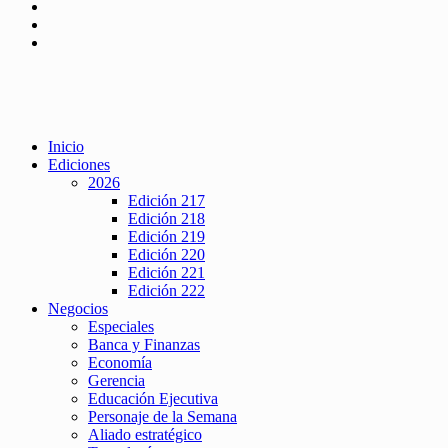
Inicio
Ediciones
2026
Edición 217
Edición 218
Edición 219
Edición 220
Edición 221
Edición 222
Negocios
Especiales
Banca y Finanzas
Economía
Gerencia
Educación Ejecutiva
Personaje de la Semana
Aliado estratégico