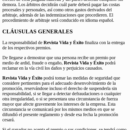
demora. Los árbitros decidirán cuál parte deberá pagar las costas
procesales y personales, así como otros gastos derivados del
arbitraje, además de las indemnizaciones que procedieren. El
procedimiento de arbitraje será conducido en idioma español.
CLÁUSULAS GENERALES
La responsabilidad de
Revista Vida y Éxito
finaliza con la entrega
de los respectivos premios.
De llegarse a demostrar que una persona recibe un premio por
medio de ardid, fraude o engaño,
Revista Vida y Éxito
podrá
reclamar en la vía civil los daños y perjuicios causados.
Revista Vida y Éxito
podrá tomar las medidas de seguridad que
considere pertinentes para el adecuado desenvolvimiento de la
promoción, reservándose incluso el derecho de suspenderla sin
responsabilidad, si se llegar a detectar defraudaciones o cualquier
otra irregularidad, o si se presentara una circunstancia de fuerza
mayor que afecte gravemente los intereses de la empresa. Esta
circunstancia se comunicará por los mismos medios en que se
difundió el presente reglamento y desde esa fecha la promoción
cesará.
Si el ganador no acepta el premio o sus condiciones, se tendrá como