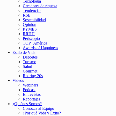
Tecnología
Creadores de riqueza
Tendencias
RSE
Sostenibilidad
Opinión
PYMES
RRHH
Periscopio
TOP+América
Awards of Happiness
Estilo de Vida
Deportes
Turismo
Salud
Gourmet
Roaring 20s
Videos
Webinars
Podcast
Entrevistas
Reportajes
¿Quiénes Somos?
Conozca al Equipo
¿Por qué Vida y Éxito?