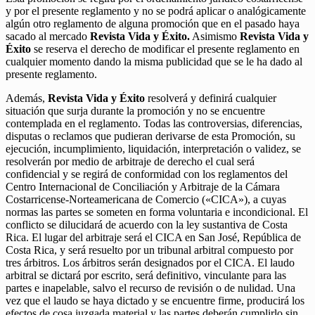
y por el presente reglamento y no se podrá aplicar o analógicamente
algún otro reglamento de alguna promoción que en el pasado haya
sacado al mercado
Revista Vida y Éxito.
Asimismo
Revista Vida y
Éxito
se reserva el derecho de modificar el presente reglamento en
cualquier momento dando la misma publicidad que se le ha dado al
presente reglamento.
Además,
Revista Vida y Éxito
resolverá y definirá cualquier
situación que surja durante la promoción y no se encuentre
contemplada en el reglamento. Todas las controversias, diferencias,
disputas o reclamos que pudieran derivarse de esta Promoción, su
ejecución, incumplimiento, liquidación, interpretación o validez, se
resolverán por medio de arbitraje de derecho el cual será
confidencial y se regirá de conformidad con los reglamentos del
Centro Internacional de Conciliación y Arbitraje de la Cámara
Costarricense-Norteamericana de Comercio («CICA»), a cuyas
normas las partes se someten en forma voluntaria e incondicional. El
conflicto se dilucidará de acuerdo con la ley sustantiva de Costa
Rica. El lugar del arbitraje será el CICA en San José, República de
Costa Rica, y será resuelto por un tribunal arbitral compuesto por
tres árbitros. Los árbitros serán designados por el CICA. El laudo
arbitral se dictará por escrito, será definitivo, vinculante para las
partes e inapelable, salvo el recurso de revisión o de nulidad. Una
vez que el laudo se haya dictado y se encuentre firme, producirá los
efectos de cosa juzgada material y las partes deberán cumplirlo sin