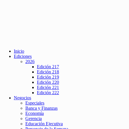
Inicio
Ediciones
2026
Edición 217
Edición 218
Edición 219
Edición 220
Edición 221
Edición 222
Negocios
Especiales
Banca y Finanzas
Economía
Gerencia
Educación Ejecutiva
Personaje de la Semana