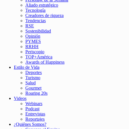
Aliado estratégico
Tecnología
Creadores de riqueza
Tendencias
RSE
Sostenibilidad
Opinión
PYMES
RRHH
Periscopio
TOP+América
Awards of Happiness
Estilo de Vida
Deportes
Turismo
Salud
Gourmet
Roaring 20s
Videos
Webinars
Podcast
Entrevistas
Reportajes
¿Quiénes Somos?