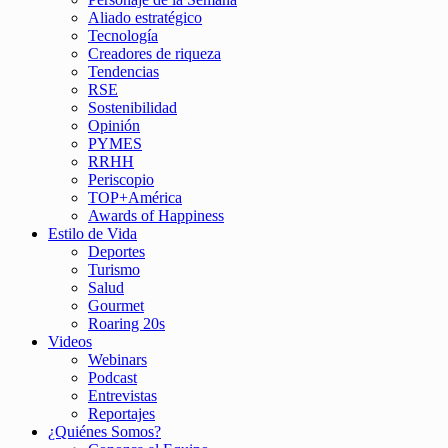
Aliado estratégico
Tecnología
Creadores de riqueza
Tendencias
RSE
Sostenibilidad
Opinión
PYMES
RRHH
Periscopio
TOP+América
Awards of Happiness
Estilo de Vida
Deportes
Turismo
Salud
Gourmet
Roaring 20s
Videos
Webinars
Podcast
Entrevistas
Reportajes
¿Quiénes Somos?