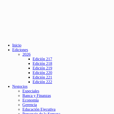
Inicio
Ediciones
2026
Edición 217
Edición 218
Edición 219
Edición 220
Edición 221
Edición 222
Negocios
Especiales
Banca y Finanzas
Economía
Gerencia
Educación Ejecutiva
Personaje de la Semana