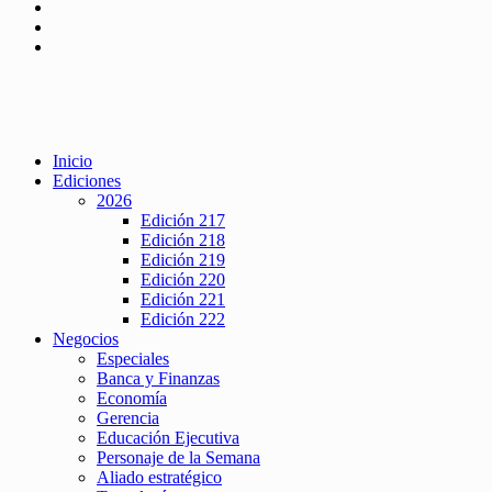
Inicio
Ediciones
2026
Edición 217
Edición 218
Edición 219
Edición 220
Edición 221
Edición 222
Negocios
Especiales
Banca y Finanzas
Economía
Gerencia
Educación Ejecutiva
Personaje de la Semana
Aliado estratégico