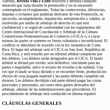
Además,
Revista Vida y Éxito
resolverá y definirá cualquier
situación que surja durante la promoción y no se encuentre
contemplada en el reglamento. Todas las controversias, diferencias,
disputas o reclamos que pudieran derivarse de esta Promoción, su
ejecución, incumplimiento, liquidación, interpretación o validez, se
resolverán por medio de arbitraje de derecho el cual será
confidencial y se regirá de conformidad con los reglamentos del
Centro Internacional de Conciliación y Arbitraje de la Cámara
Costarricense-Norteamericana de Comercio («CICA»), a cuyas
normas las partes se someten en forma voluntaria e incondicional. El
conflicto se dilucidará de acuerdo con la ley sustantiva de Costa
Rica. El lugar del arbitraje será el CICA en San José, República de
Costa Rica, y será resuelto por un tribunal arbitral compuesto por
tres árbitros. Los árbitros serán designados por el CICA. El laudo
arbitral se dictará por escrito, será definitivo, vinculante para las
partes e inapelable, salvo el recurso de revisión o de nulidad. Una
vez que el laudo se haya dictado y se encuentre firme, producirá los
efectos de cosa juzgada material y las partes deberán cumplirlo sin
demora. Los árbitros decidirán cuál parte deberá pagar las costas
procesales y personales, así como otros gastos derivados del
arbitraje, además de las indemnizaciones que procedieren. El
procedimiento de arbitraje será conducido en idioma español.
CLÁUSULAS GENERALES