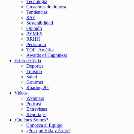
Tecnología
Creadores de riqueza
Tendencias
RSE
Sostenibilidad
Opinión
PYMES
RRHH
Periscopio
TOP+América
Awards of Happiness
Estilo de Vida
Deportes
Turismo
Salud
Gourmet
Roaring 20s
Videos
Webinars
Podcast
Entrevistas
Reportajes
¿Quiénes Somos?
Conozca al Equipo
¿Por qué Vida y Éxito?