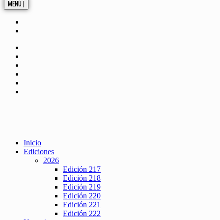
MENÚ |
Inicio
Ediciones
2026
Edición 217
Edición 218
Edición 219
Edición 220
Edición 221
Edición 222