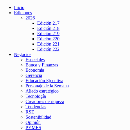
Inicio
Ediciones
2026
Edición 217
Edición 218
Edición 219
Edición 220
Edición 221
Edición 222
Negocios
Especiales
Banca y Finanzas
Economía
Gerencia
Educación Ejecutiva
Personaje de la Semana
Aliado estratégico
Tecnología
Creadores de riqueza
Tendencias
RSE
Sostenibilidad
Opinión
PYMES