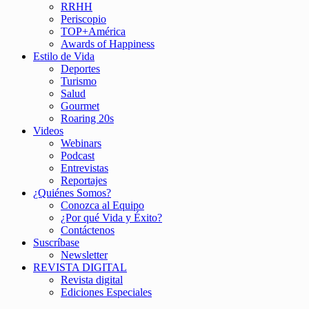
RRHH
Periscopio
TOP+América
Awards of Happiness
Estilo de Vida
Deportes
Turismo
Salud
Gourmet
Roaring 20s
Videos
Webinars
Podcast
Entrevistas
Reportajes
¿Quiénes Somos?
Conozca al Equipo
¿Por qué Vida y Éxito?
Contáctenos
Suscríbase
Newsletter
REVISTA DIGITAL
Revista digital
Ediciones Especiales