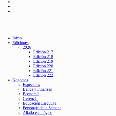
Inicio
Ediciones
2026
Edición 217
Edición 218
Edición 219
Edición 220
Edición 221
Edición 222
Negocios
Especiales
Banca y Finanzas
Economía
Gerencia
Educación Ejecutiva
Personaje de la Semana
Aliado estratégico