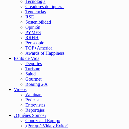
Tecnología
Creadores de riqueza
Tendencias
RSE
Sostenibilidad
Opinión
PYMES
RRHH
Periscopio
TOP+América
Awards of Happiness
Estilo de Vida
Deportes
Turismo
Salud
Gourmet
Roaring 20s
Videos
Webinars
Podcast
Entrevistas
Reportajes
¿Quiénes Somos?
Conozca al Equipo
¿Por qué Vida y Éxito?