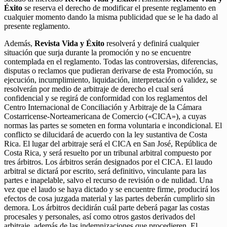
Éxito
se reserva el derecho de modificar el presente reglamento en
cualquier momento dando la misma publicidad que se le ha dado al
presente reglamento.
Además,
Revista Vida y Éxito
resolverá y definirá cualquier
situación que surja durante la promoción y no se encuentre
contemplada en el reglamento. Todas las controversias, diferencias,
disputas o reclamos que pudieran derivarse de esta Promoción, su
ejecución, incumplimiento, liquidación, interpretación o validez, se
resolverán por medio de arbitraje de derecho el cual será
confidencial y se regirá de conformidad con los reglamentos del
Centro Internacional de Conciliación y Arbitraje de la Cámara
Costarricense-Norteamericana de Comercio («CICA»), a cuyas
normas las partes se someten en forma voluntaria e incondicional. El
conflicto se dilucidará de acuerdo con la ley sustantiva de Costa
Rica. El lugar del arbitraje será el CICA en San José, República de
Costa Rica, y será resuelto por un tribunal arbitral compuesto por
tres árbitros. Los árbitros serán designados por el CICA. El laudo
arbitral se dictará por escrito, será definitivo, vinculante para las
partes e inapelable, salvo el recurso de revisión o de nulidad. Una
vez que el laudo se haya dictado y se encuentre firme, producirá los
efectos de cosa juzgada material y las partes deberán cumplirlo sin
demora. Los árbitros decidirán cuál parte deberá pagar las costas
procesales y personales, así como otros gastos derivados del
arbitraje, además de las indemnizaciones que procedieren. El