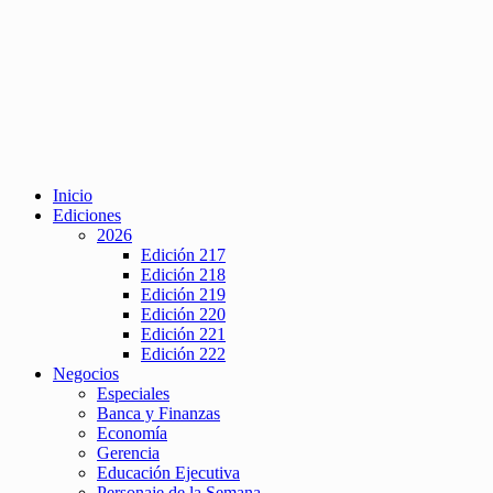
Inicio
Ediciones
2026
Edición 217
Edición 218
Edición 219
Edición 220
Edición 221
Edición 222
Negocios
Especiales
Banca y Finanzas
Economía
Gerencia
Educación Ejecutiva
Personaje de la Semana