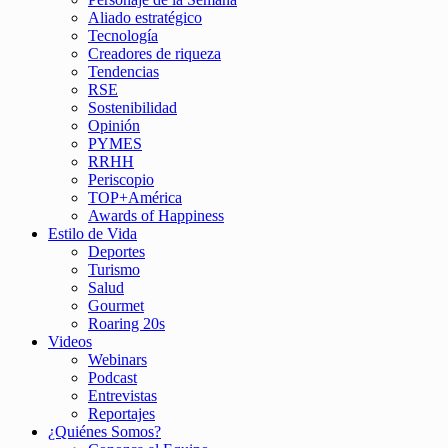
Aliado estratégico
Tecnología
Creadores de riqueza
Tendencias
RSE
Sostenibilidad
Opinión
PYMES
RRHH
Periscopio
TOP+América
Awards of Happiness
Estilo de Vida
Deportes
Turismo
Salud
Gourmet
Roaring 20s
Videos
Webinars
Podcast
Entrevistas
Reportajes
¿Quiénes Somos?