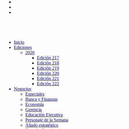
Inicio
Ediciones
2026
Edición 217
Edición 218
Edición 219
Edición 220
Edición 221
Edición 222
Negocios
Especiales
Banca y Finanzas
Economía
Gerencia
Educación Ejecutiva
Personaje de la Semana
Aliado estratégico