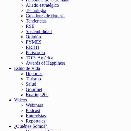
Aliado estratégico
Tecnología
Creadores de riqueza
Tendencias
RSE
Sostenibilidad
Opinión
PYMES
RRHH
Periscopio
TOP+América
Awards of Happiness
Estilo de Vida
Deportes
Turismo
Salud
Gourmet
Roaring 20s
Videos
Webinars
Podcast
Entrevistas
Reportajes
¿Quiénes Somos?