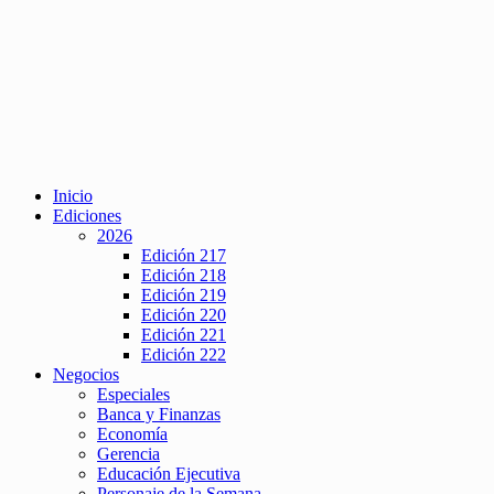
Inicio
Ediciones
2026
Edición 217
Edición 218
Edición 219
Edición 220
Edición 221
Edición 222
Negocios
Especiales
Banca y Finanzas
Economía
Gerencia
Educación Ejecutiva
Personaje de la Semana