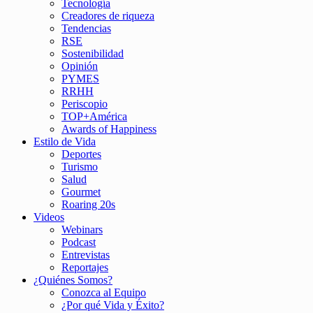
Tecnología
Creadores de riqueza
Tendencias
RSE
Sostenibilidad
Opinión
PYMES
RRHH
Periscopio
TOP+América
Awards of Happiness
Estilo de Vida
Deportes
Turismo
Salud
Gourmet
Roaring 20s
Videos
Webinars
Podcast
Entrevistas
Reportajes
¿Quiénes Somos?
Conozca al Equipo
¿Por qué Vida y Éxito?