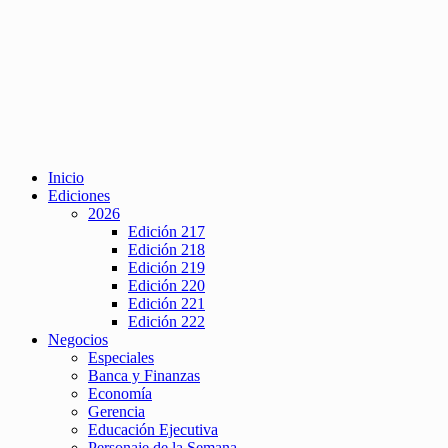
Inicio
Ediciones
2026
Edición 217
Edición 218
Edición 219
Edición 220
Edición 221
Edición 222
Negocios
Especiales
Banca y Finanzas
Economía
Gerencia
Educación Ejecutiva
Personaje de la Semana