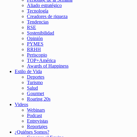
Aliado estratégico
Tecnología
Creadores de riqueza
Tendencias
RSE
Sostenibilidad
Opinión
PYMES
RRHH
Periscopio
TOP+América
Awards of Happiness
Estilo de Vida
Deportes
Turismo
Salud
Gourmet
Roaring 20s
Videos
Webinars
Podcast
Entrevistas
Reportajes
¿Quiénes Somos?