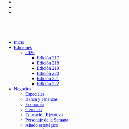
Inicio
Ediciones
2026
Edición 217
Edición 218
Edición 219
Edición 220
Edición 221
Edición 222
Negocios
Especiales
Banca y Finanzas
Economía
Gerencia
Educación Ejecutiva
Personaje de la Semana
Aliado estratégico