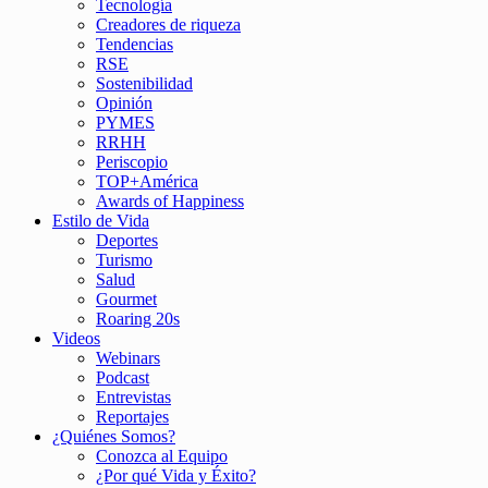
Tecnología
Creadores de riqueza
Tendencias
RSE
Sostenibilidad
Opinión
PYMES
RRHH
Periscopio
TOP+América
Awards of Happiness
Estilo de Vida
Deportes
Turismo
Salud
Gourmet
Roaring 20s
Videos
Webinars
Podcast
Entrevistas
Reportajes
¿Quiénes Somos?
Conozca al Equipo
¿Por qué Vida y Éxito?