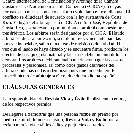
Centro Internacional de Conciliación y Arbitraje de la Cámara
Costarricense-Norteamericana de Comercio («CICA»), a cuyas
normas las partes se someten en forma voluntaria e incondicional. El
conflicto se dilucidará de acuerdo con la ley sustantiva de Costa
Rica. El lugar del arbitraje será el CICA en San José, República de
Costa Rica, y será resuelto por un tribunal arbitral compuesto por
tres árbitros. Los árbitros serán designados por el CICA. El laudo
arbitral se dictará por escrito, será definitivo, vinculante para las
partes e inapelable, salvo el recurso de revisión o de nulidad. Una
vez que el laudo se haya dictado y se encuentre firme, producirá los
efectos de cosa juzgada material y las partes deberán cumplirlo sin
demora. Los árbitros decidirán cuál parte deberá pagar las costas
procesales y personales, así como otros gastos derivados del
arbitraje, además de las indemnizaciones que procedieren. El
procedimiento de arbitraje será conducido en idioma español.
CLÁUSULAS GENERALES
La responsabilidad de
Revista Vida y Éxito
finaliza con la entrega
de los respectivos premios.
De llegarse a demostrar que una persona recibe un premio por
medio de ardid, fraude o engaño,
Revista Vida y Éxito
podrá
reclamar en la vía civil los daños y perjuicios causados.