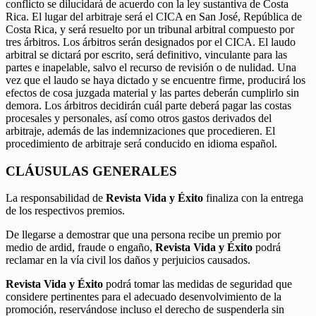
conflicto se dilucidará de acuerdo con la ley sustantiva de Costa
Rica. El lugar del arbitraje será el CICA en San José, República de
Costa Rica, y será resuelto por un tribunal arbitral compuesto por
tres árbitros. Los árbitros serán designados por el CICA. El laudo
arbitral se dictará por escrito, será definitivo, vinculante para las
partes e inapelable, salvo el recurso de revisión o de nulidad. Una
vez que el laudo se haya dictado y se encuentre firme, producirá los
efectos de cosa juzgada material y las partes deberán cumplirlo sin
demora. Los árbitros decidirán cuál parte deberá pagar las costas
procesales y personales, así como otros gastos derivados del
arbitraje, además de las indemnizaciones que procedieren. El
procedimiento de arbitraje será conducido en idioma español.
CLÁUSULAS GENERALES
La responsabilidad de
Revista Vida y Éxito
finaliza con la entrega
de los respectivos premios.
De llegarse a demostrar que una persona recibe un premio por
medio de ardid, fraude o engaño,
Revista Vida y Éxito
podrá
reclamar en la vía civil los daños y perjuicios causados.
Revista Vida y Éxito
podrá tomar las medidas de seguridad que
considere pertinentes para el adecuado desenvolvimiento de la
promoción, reservándose incluso el derecho de suspenderla sin