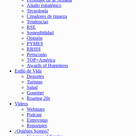
Aliado estratégico
Tecnología
Creadores de riqueza
Tendencias
RSE
Sostenibilidad
Opinión
PYMES
RRHH
Periscopio
TOP+América
Awards of Happiness
Estilo de Vida
Deportes
Turismo
Salud
Gourmet
Roaring 20s
Videos
Webinars
Podcast
Entrevistas
Reportajes
¿Quiénes Somos?