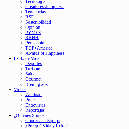
Tecnología
Creadores de riqueza
Tendencias
RSE
Sostenibilidad
Opinión
PYMES
RRHH
Periscopio
TOP+América
Awards of Happiness
Estilo de Vida
Deportes
Turismo
Salud
Gourmet
Roaring 20s
Videos
Webinars
Podcast
Entrevistas
Reportajes
¿Quiénes Somos?
Conozca al Equipo
¿Por qué Vida y Éxito?