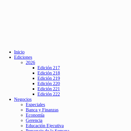
Inicio
Ediciones
2026
Edición 217
Edición 218
Edición 219
Edición 220
Edición 221
Edición 222
Negocios
Especiales
Banca y Finanzas
Economía
Gerencia
Educación Ejecutiva
Personaje de la Semana