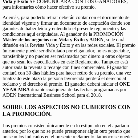
Vida y Éxito
SE COMUNICARÁ CON LOS GANADORES,
para informarles cómo hacer efectivo su premio.
Además, para poderlo retirar deberán contar con el documento de
identidad vigente y firmar un documento de aceptación donde son
garantes de haber leído y entendido el presente reglamento y las
condiciones aquí estipuladas. Al ganador de la PROMOCIÓN
Máster de los negocios con Vida y Éxito y ADEN
, se le dará
difusión en la Revista Vida y Éxito y en las redes sociales. El premio
únicamente puede ser disfrutado por el ganador, no es negociable,
transferible y no pueden ser reclamados por dinero u otros objetos
que no sean los especificados en este Reglamento. Tampoco está
autorizada la reventa o recanje con fines comerciales. El ganador
contará con 30 días hábiles para hacer retiro de su premio, una vez
finalizado este plazo la persona favorecida perderá el derecho al
reclamo y el derecho al premio. El ganador deberá iniciar el
ONE
YEAR MBA
durante cualquiera de las fechas programadas por
ADEN International Business School para el 2018.
SOBRE LOS ASPECTOS NO CUBIERTOS CON
LA PROMOCIÓN.
Los premios consisten únicamente en lo estipulado en el apartado
anterior, por lo que no se puede presuponer algún otro premio que
no sean los indicados en el presente reglamento, tampoco se puede