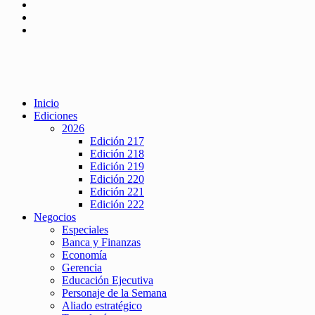
Inicio
Ediciones
2026
Edición 217
Edición 218
Edición 219
Edición 220
Edición 221
Edición 222
Negocios
Especiales
Banca y Finanzas
Economía
Gerencia
Educación Ejecutiva
Personaje de la Semana
Aliado estratégico