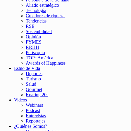
Aliado estratégico
Tecnología
Creadores de riqueza
Tendencias
RSE
Sostenibilidad
Opinión
PYMES
RRHH
Periscopio
TOP+América
Awards of Happiness
Estilo de Vida
Deportes
Turismo
Salud
Gourmet
Roaring 20s
Videos
Webinars
Podcast
Entrevistas
Reportajes
¿Quiénes Somos?