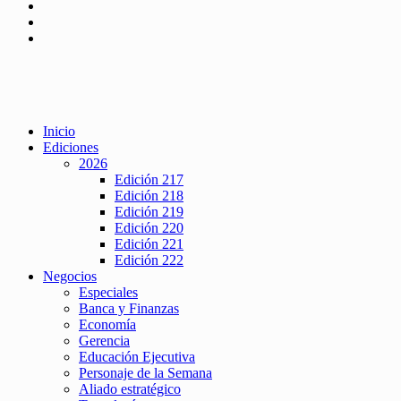
Inicio
Ediciones
2026
Edición 217
Edición 218
Edición 219
Edición 220
Edición 221
Edición 222
Negocios
Especiales
Banca y Finanzas
Economía
Gerencia
Educación Ejecutiva
Personaje de la Semana
Aliado estratégico