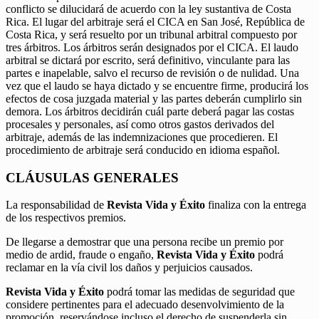
conflicto se dilucidará de acuerdo con la ley sustantiva de Costa
Rica. El lugar del arbitraje será el CICA en San José, República de
Costa Rica, y será resuelto por un tribunal arbitral compuesto por
tres árbitros. Los árbitros serán designados por el CICA. El laudo
arbitral se dictará por escrito, será definitivo, vinculante para las
partes e inapelable, salvo el recurso de revisión o de nulidad. Una
vez que el laudo se haya dictado y se encuentre firme, producirá los
efectos de cosa juzgada material y las partes deberán cumplirlo sin
demora. Los árbitros decidirán cuál parte deberá pagar las costas
procesales y personales, así como otros gastos derivados del
arbitraje, además de las indemnizaciones que procedieren. El
procedimiento de arbitraje será conducido en idioma español.
CLÁUSULAS GENERALES
La responsabilidad de
Revista Vida y Éxito
finaliza con la entrega
de los respectivos premios.
De llegarse a demostrar que una persona recibe un premio por
medio de ardid, fraude o engaño,
Revista Vida y Éxito
podrá
reclamar en la vía civil los daños y perjuicios causados.
Revista Vida y Éxito
podrá tomar las medidas de seguridad que
considere pertinentes para el adecuado desenvolvimiento de la
promoción, reservándose incluso el derecho de suspenderla sin