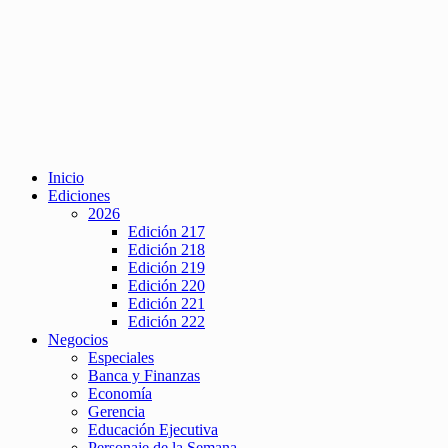
Inicio
Ediciones
2026
Edición 217
Edición 218
Edición 219
Edición 220
Edición 221
Edición 222
Negocios
Especiales
Banca y Finanzas
Economía
Gerencia
Educación Ejecutiva
Personaje de la Semana