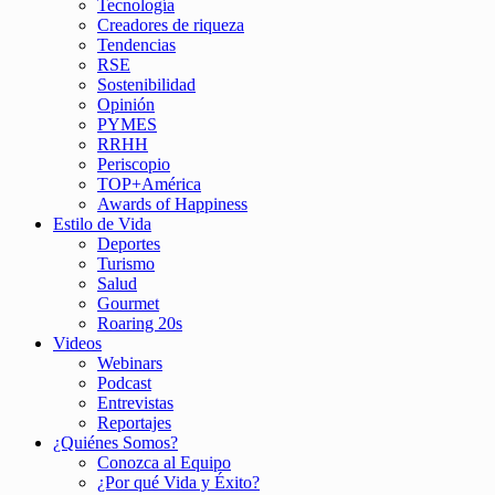
Tecnología
Creadores de riqueza
Tendencias
RSE
Sostenibilidad
Opinión
PYMES
RRHH
Periscopio
TOP+América
Awards of Happiness
Estilo de Vida
Deportes
Turismo
Salud
Gourmet
Roaring 20s
Videos
Webinars
Podcast
Entrevistas
Reportajes
¿Quiénes Somos?
Conozca al Equipo
¿Por qué Vida y Éxito?